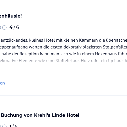
enhäusle!
4
/ 6
in entzückendes, kleines Hotel mit kleinen Kammern die überrasch
ppenaufgang warten die ersten dekorativ plazierten Stolperfallen
 nahe der Rezeption kann man sich wie in einem Hexenhaus fühlen
ekorative Elemente wie eine Staffelei aus Holz oder ein Igel aus 
Hotel wird streng freundlich geführt und regiert von einer…
len
r Buchung von Krehl‘s Linde Hotel
1
/ 6