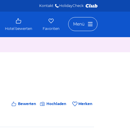
Kontakt
HolidayCheck 
Menü
Hotel bewerten
Favoriten
Bewerten
Hochladen
Merken