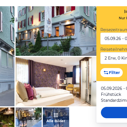
Nur 
Reisezeitrau
05.09.26 - 
Reiseteilneh
2 Erw, 0 Kin
vom Hotelier, Oktober 2019
Filter
05.09.2026 - 
Frühstück
Standardzi
vom Hotelier, Oktober 2019
Alle Bilder
(
42
)