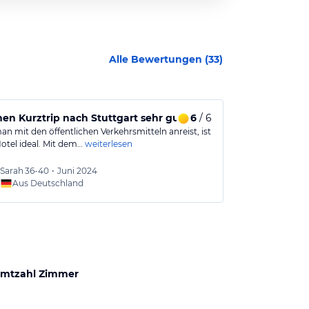
Alle Bewertungen (
33
)
nen Kurztrip nach Stuttgart sehr gut geeignet
6
/ 6
Zu Gast im 
n mit den öffentlichen Verkehrsmitteln anreist, ist
Krehl's Linde i
otel ideal. Mit dem…
weiterlesen
Kammern die…
Sarah
36-40
•
Juni 2024
Mary
6
Aus Deutschland
Aus
mtzahl Zimmer