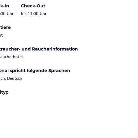
k-In
Check-Out
:00 Uhr
bis 11:00 Uhr
tiere
bt
traucher- und Raucherinformation
raucherhotel
onal spricht folgende Sprachen
sch, Deutsch
ltyp