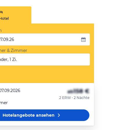
Hotel
m
07.09.26
mer & Zimmer
der, 1 Zi.
158 €
07.09.2026
ab
2 ERW • 2 Nächte
mmer
Hotelangebote
ansehen