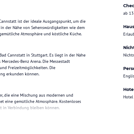
Chec
ab 13
 Cannstatt ist der ideale Ausgangspunkt, um die
Haus
 in der Nähe von Sehenswürdigkeiten wie dem
gemütliche Atmosphäre und köstliche Küche.
Erlau
Nich
Bad Cannstatt in Stuttgart. Es liegt in der Nähe
Nicht
s Mercedes-Benz Arena. Die Messestadt
 und Freizeitmöglichkeiten. Die
Pers
ung erkunden können.
Engli
Hote
mer, die eine Mischung aus modernen und
Hotel
etet eine gemütliche Atmosphäre. Kostenloses
elt in Verbindung bleiben können.
 von kulinarischen Köstlichkeiten. Von