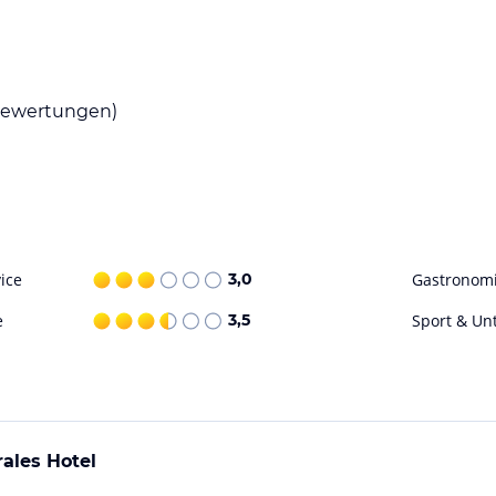
wäbischer Küche ist für jeden Geschmack etwas
e und lassen Sie sich von den kulinarischen
ewertungen)
t und Freizeitaktivitäten. Besuchen Sie das
mobils oder erleben Sie ein spannendes
Spaß und Unterhaltung für die ganze Familie.
tgart und ihre Umgebung zu erkunden.
ohne Gewähr. Bitte lies vor der Buchung die
ice
3,0
Gastronom
e
3,5
Sport & Un
ales Hotel