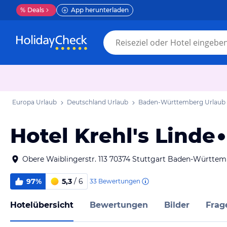
%
Deals
App herunterladen
Europa Urlaub
Deutschland Urlaub
Baden-Württemberg Urlaub
Hotel Krehl's Linde
Obere Waiblingerstr. 113 70374 Stuttgart Baden-Württe
97%
5,3
/ 6
33
Bewertungen
Hotelübersicht
Bewertungen
Bilder
Frag