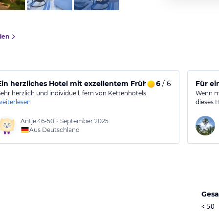
den
Ein herzliches Hotel mit exzellentem Frühstück
6
/ 6
Für ei
Sehr herzlich und individuell, fern von Kettenhotels
Wenn ma
weiterlesen
dieses H
Antje
46-50
•
September 2025
Aus Deutschland
Gesa
< 50