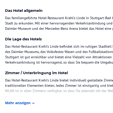
Das Hotel allgemein
Das familiengeführte Hotel-Restaurant Krehl's Linde in Stuttgart-Bad
Stadt zu erkunden. Mit einer hervorragenden Verkehrsanbindung und
Daimler-Museum und der Mercedes-Benz Arena bietet das Hotel eine 
Die Lage des Hotels
Das Hotel-Restaurant Krehl's Linde befindet sich im ruhigen Stadtteil 
des Daimler-Museums, des Volksfestes Wasen und des Fußballstadion
Stuttgart ist gut erreichbar und bietet eine Vielzahl von Attraktionen
Verkehrsanbindung ist hervorragend, so dass Sie bequem die Umgeb
Zimmer / Unterbringung im Hotel
Das Hotel-Restaurant Krehl's Linde bietet individuell gestaltete Zim
traditionellen Elementen bieten. Jedes Zimmer ist einzigartig und bi
WLAN ist in allen Zimmern verfügbar, so dass Sie jederzeit mit der W
Gastronomie im Hotel
Mehr anzeigen
Das Restaurant im Hotel-Restaurant Krehl's Linde bietet eine Vielzahl