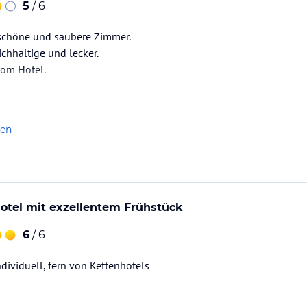
5
/ 6
 schöne und saubere Zimmer.
ichhaltige und lecker.
om Hotel.
len
Hotel mit exzellentem Frühstück
6
/ 6
ndividuell, fern von Kettenhotels