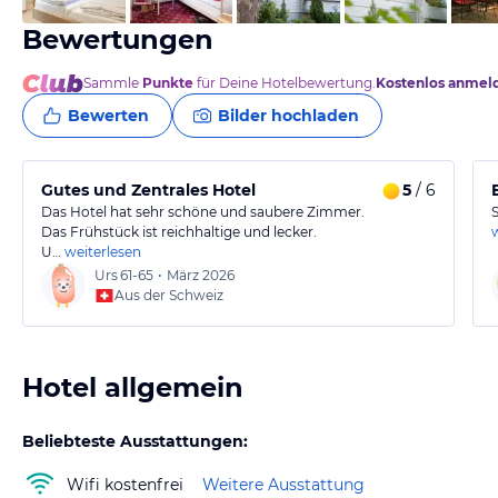
Bewertungen
Sammle
Punkte
für Deine Hotelbewertung.
Kostenlos anmel
Bewerten
Bilder hochladen
Gutes und Zentrales Hotel
5
/ 6
Das Hotel hat sehr schöne und saubere Zimmer.
Das Frühstück ist reichhaltige und lecker.
U…
weiterlesen
Urs
61-65
•
März 2026
Aus der Schweiz
Hotel allgemein
Beliebteste Ausstattungen:
Wifi kostenfrei
Weitere Ausstattung