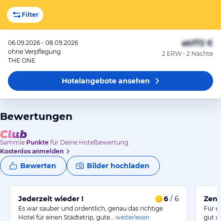
Filter
ab
172 €
06.09.2026 - 08.09.2026
ohne Verpflegung
2 ERW • 2 Nächte
THE ONE
Hotelangebote
ansehen
Bewertungen
Sammle
Punkte
für Deine Hotelbewertung.
Kostenlos anmelden
Bewerten
Bilder hochladen
Jederzeit wieder !
6
/ 6
Zent
Es war sauber und ordentlich, genau das richtige
Für e
Hotel für einen Städtetrip, gute…
weiterlesen
gut u