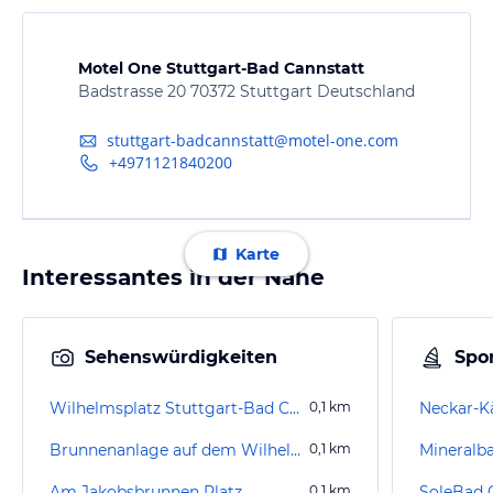
Motel One Stuttgart-Bad Cannstatt
Badstrasse 20 70372 Stuttgart Deutschland
stuttgart-badcannstatt@motel-one.com
+4971121840200
Karte
Interessantes in der Nähe
Sehenswürdigkeiten
Spor
Wilhelmsplatz Stuttgart-Bad Cannstatt
0,1
km
Brunnenanlage auf dem Wilhelmsplatz
0,1
km
Mineralb
Am Jakobsbrunnen Platz
0,1
km
SoleBad C