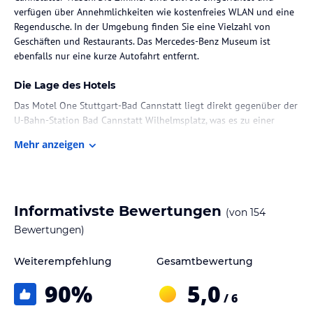
verfügen über Annehmlichkeiten wie kostenfreies WLAN und eine
Regendusche. In der Umgebung finden Sie eine Vielzahl von
Geschäften und Restaurants. Das Mercedes-Benz Museum ist
ebenfalls nur eine kurze Autofahrt entfernt.
Die Lage des Hotels
Das Motel One Stuttgart-Bad Cannstatt liegt direkt gegenüber der
U-Bahn-Station Bad Cannstatt Wilhelmsplatz, was es zu einer
idealen Ausgangsbasis für die Erkundung von Stuttgart macht.
Mehr anzeigen
Der Zoo Wilhelma und der Cannstatter Wasen sind nur 800 m
entfernt und bieten eine Vielzahl von Aktivitäten für Besucher. In
der Umgebung des Hotels finden Sie verschiedene Geschäfte und
Restaurants, die zu Fuß in 2 bis 3 Minuten erreichbar sind. Das
Mercedes-Benz Museum ist nur eine kurze Autofahrt entfernt und
Informativste Bewertungen
(von
154
der Flughafen Stuttgart ist ebenfalls gut erreichbar.
Bewertungen)
Zimmer / Unterbringung im Hotel
Weiterempfehlung
Gesamtbewertung
Die Zimmer im Motel One Stuttgart-Bad Cannstatt sind einzigartig
90
%
5,0
gestaltet und bieten ein modernes und stilvolles Ambiente. Jedes
/ 6
Zimmer verfügt über ein komfortables Boxspring-Bett, einen