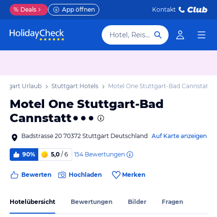
%
Deals
App öffnen
Kontakt
Hotel, Reiseziel
uttgart Urlaub
Stuttgart Hotels
Motel One Stuttgart-Bad Cannstatt
Motel One Stuttgart-Bad
Cannstatt
Badstrasse 20 70372 Stuttgart Deutschland
Auf Karte anzeigen
154
Bewertungen
90%
5,0
/ 6
Bewerten
Hochladen
Merken
Hotelübersicht
Bewertungen
Bilder
Fragen