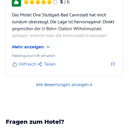
5
/ 6
Das Motel One Stuttgart-Bad Cannstatt hat mich
rundum überzeugt. Die Lage ist hervorragend: Direkt
gegenüber der U-Bahn-Station Wilhelmsplatz
gelegen, erreicht man die Innenstadt in wenigen
Minuten. Zudem sind Sehenswürdigkeiten wie die
Mehr anzeigen
Wilhelma, das Mercedes-Benz Museum und der
Cannstatter Wasen bequem zu Fuß erreichbar. ￼ ￼
Meilengutschrift erhalten
Hilfreich
Teilen
Die Zimmer sind modern und stilvoll eingerichtet, mit
bequemen Boxspringbetten, Regendusche und
hochwertigen Materialien. Besonders gefallen hat mir
Alle Bewertungen anzeigen
das durchdachte Designkonzept, das sich…
Fragen zum Hotel?