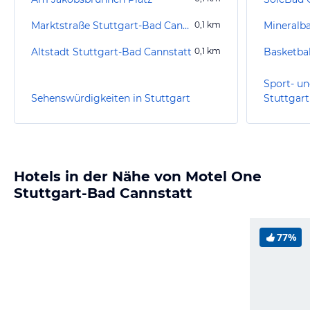
Marktstraße Stuttgart-Bad Cannstatt
0,1
km
Mineralb
Altstadt Stuttgart-Bad Cannstatt
0,1
km
Basketbal
Sport- un
Sehenswürdigkeiten in Stuttgart
Stuttgart
Hotels in der Nähe von Motel One
Stuttgart-Bad Cannstatt
77%