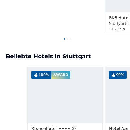
Stuttgart,
273m
Beliebte Hotels in Stuttgart
100%
99%
AWARD
Kronenhotel
Hotel Aze