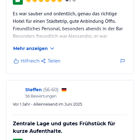
Hinweis:
Verfasst von HolidayCheck mit Hilfe von KI. Alle
Angaben ohne Gewähr. Bitte lies vor der Buchung die
Es war sauber und ordentlich, genau das richtige
verbindlichen
Angebotsdetails
des jeweiligen Veranstalters.
Hotel für einen Städtetrip, gute Anbindung Öffis.
Freundliches Personal, besonders abends in der Bar
Besonders freundlich war Alessandro, er war
aufmerksam und schnell.
Mehr anzeigen
Hilfreich
Teilen
Steffen
(
56-60
)
56
Bewertungen
Vor 1 Jahr • Alleinreisend im Juni 2025
Zentrale Lage und gutes Frühstück für
kurze Aufenthalte.