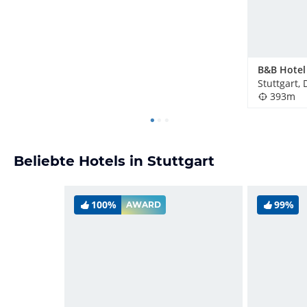
Stuttgart,
393m
Beliebte Hotels in Stuttgart
100%
99%
AWARD