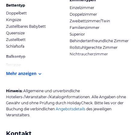
Bettentyp
Einzelzimmer
Doppelbett
Doppelzimmer
Kingsize
Zweibettzimmer/Twin
Zustellbares Babybett
Familienzimmer
Queensize
Superior
Zustellbett
Behindertenfreundliche Zimmer
Schlafsofa
Rollstuhlgerechte Zimmer
Nichtraucherzimmer
Balkontyp
Terrasse
Mehr anzeigen
Hinweis:
Allgemeine und unverbindliche
Hoteliers-/Veranstalter-/Kataloginformationen. Alle Angaben ohne
Gewähr und ohne Prüfung durch HolidayCheck. Bitte lies vor der
Buchung die verbindlichen
Angebotsdetails
des jeweiligen
Veranstalters.
Kontakt