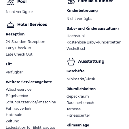
Familie & Kinder
Pool
Kinderbetreuung
Nicht verfügbar
Nicht verfügbar
Hotel Services
Baby- und Kinderausstattung
Rezeption
Hochstuhl
24-Stunden-Rezeption
Kostenlose Baby-/Kinderbetten
Early Check-In
Wickeltisch
Late Check Out
Ausstattung
Lift
Geschäfte
Verfügbar
Minimarkt/Kiosk
Weitere Serviceangebote
Räumlichkeiten
Wäscheservice
Bügelservice
Gepäckraum
Schuhputzservice/-maschine
Raucherbereich
Fahrradverleih
Terrasse
Hotelsafe
Fitnesscenter
Zeitung
Klimaanlage
Ladestation für Elektroautos