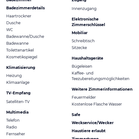
Badezimmerdetails
Innenzugang
Haartrockner
Elektronische
Dusche
Zimmerschlüssel
WC
Mobiliar
Badewanne/Dusche
Schreibtisch
Badewanne
Sitzecke
Toilettenartikel
Kosmetikspiegel
Haushaltsgeräte
Bügeleisen
Klimatisierung
Kaffee- und
Heizung
Teezubereitungsmöglichkeiten
Klimaanlage
Weitere Zimmerinformationen
TV-Empfang
Feuermelder
Satelliten-TV
Kostenlose Flasche Wasser
Multimedia
Safe
Telefon
Weckservice/Wecker
Radio
Haustiere erlaubt
Fernseher
Zimmertypen