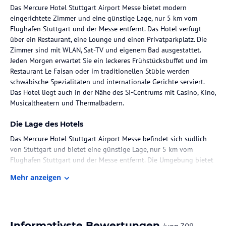
Das Mercure Hotel Stuttgart Airport Messe bietet modern
eingerichtete Zimmer und eine günstige Lage, nur 5 km vom
Flughafen Stuttgart und der Messe entfernt. Das Hotel verfügt
über ein Restaurant, eine Lounge und einen Privatparkplatz. Die
Zimmer sind mit WLAN, Sat-TV und eigenem Bad ausgestattet.
Jeden Morgen erwartet Sie ein leckeres Frühstücksbuffet und im
Restaurant Le Faisan oder im traditionellen Stüble werden
schwäbische Spezialitäten und internationale Gerichte serviert.
Das Hotel liegt auch in der Nähe des SI-Centrums mit Casino, Kino,
Musicaltheatern und Thermalbädern.
Die Lage des Hotels
Das Mercure Hotel Stuttgart Airport Messe befindet sich südlich
von Stuttgart und bietet eine günstige Lage, nur 5 km vom
Flughafen Stuttgart und der Messe entfernt. Die Umgebung bietet
eine Vielzahl von Aktivitäten und Sehenswürdigkeiten, darunter
Mehr anzeigen
das SI-Centrum mit Casino, Kino, Musicaltheatern und
Thermalbädern.
Zimmer / Unterbringung im Hotel
Informativste Bewertungen