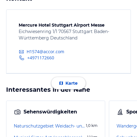
Mercure Hotel Stuttgart Airport Messe
Eichwiesenring 1/1 70567 Stuttgart Baden-
Württemberg Deutschland
H1574@accor.com
+4971172660
Karte
Interessantes in der Nähe
Sehenswürdigkeiten
Spor
Naturschutzgebiet Weidach- und Zettachwald
1,0
km
Wanderge