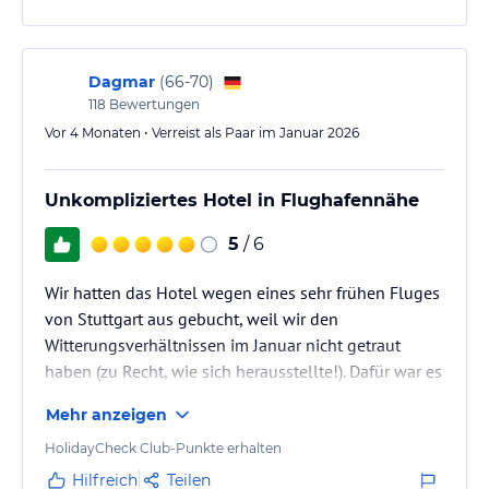
Dagmar
(
66-70
)
118
Bewertungen
Vor 4 Monaten • Verreist als Paar im Januar 2026
Unkompliziertes Hotel in Flughafennähe
5
/ 6
Wir hatten das Hotel wegen eines sehr frühen Fluges
von Stuttgart aus gebucht, weil wir den
Witterungsverhältnissen im Januar nicht getraut
haben (zu Recht, wie sich herausstellte!). Dafür war es
absolut geeignet: schnell von der Autobahn aus
Mehr anzeigen
erreichbar, gute Parkmöglichkeit, schnelle und
unkomplizierte Anbindung an den Flughafen.
HolidayCheck Club-Punkte erhalten
Für zukünftige Besuche in Stuttgart werden wir es
Hilfreich
Teilen