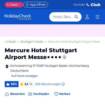
%
Deals
App öffnen
Kontakt
Hotel, Reiseziel
gart Urlaub
Stuttgart Hotels
Mercure Hotel Stuttgart Airport Messe
Mercure Hotel Stuttgart
Airport Messe
Eichwiesenring 1/1 70567 Stuttgart Baden-Württemberg
Deutschland
Auf Karte anzeigen
308
Bewertungen
98%
5,1
/ 6
Bewerten
Hochladen
Merken