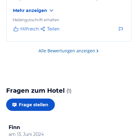
Zimmer gefallen mir sehr. Das Essen – sowohl im
Mehr anzeigen
Restaurant, als auch beim Frühstück – ist sehr gut
und vielfältig. Das Personal ist sehr freundlich und
Meilengutschrift erhalten
Hilfsbereit.
Hilfreich
Teilen
Alle Bewertungen anzeigen
Fragen zum Hotel
(
1
)
Frage stellen
Finn
am
13. Juni 2024