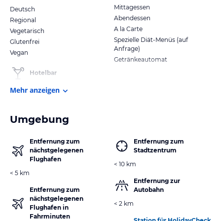
Mittagessen
Deutsch
Abendessen
Regional
A la Carte
Vegetarisch
Spezielle Diät-Menüs (auf
Glutenfrei
Anfrage)
Vegan
Getränkeautomat
Hotelbar
Mehr anzeigen
Umgebung
Entfernung zum
Entfernung zum
nächstgelegenen
Stadtzentrum
Flughafen
< 10 km
< 5 km
Entfernung zur
Entfernung zum
Autobahn
nächstgelegenen
< 2 km
Flughafen in
Fahrminuten
Station für HolidayCheck