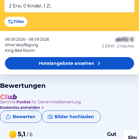
2 Erw, 0 Kinder, 1 Zi.
Filter
ab
112 €
06.09.2026 - 08.09.2026
ohne Verpflegung
2 ERW • 2 Nächte
King Bed Room
Hotelangebote
ansehen
Bewertungen
Sammle
Punkte
für Deine Hotelbewertung.
Kostenlos anmelden
Bewerten
Bilder hochladen
5,1
Gut
/ 6
Eine