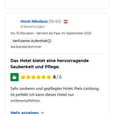
uns auch merken. Es liegt zwar etwas außerhalb, ist
aber mit dem ÖPNV gut angebunden, so dass es sich
sowohl für City-Trips als auch für…
Horst Nikolaus
(
56-60
)
8
Bewertungen
Vor 10 Monaten • Verreist als Paar im September 2025
Verifizierter Aufenthalt
Standardzimmer
Das Hotel bietet eine hervorragende
Sauberkeit und Pflege.
6
/ 6
Sehr sauberes und gepflegtes Hotel. Preis-Leistung
ist perfekt. Ich kann dieses Hotel nur
weiterempfehlen.
Mehr anzeigen