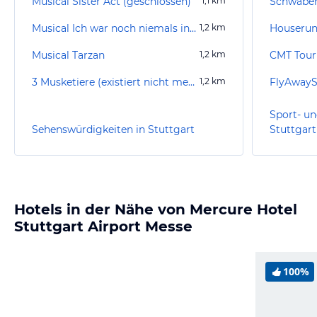
Musical Sister Act (geschlossen)
1,1
km
Schwaben
Musical Ich war noch niemals in New York (existiert nicht mehr)
1,2
km
Houserun
Musical Tarzan
1,2
km
CMT Tour
3 Musketiere (existiert nicht mehr)
1,2
km
FlyAwayS
Sport- un
Sehenswürdigkeiten in Stuttgart
Stuttgart
Hotels in der Nähe von Mercure Hotel
Stuttgart Airport Messe
100%