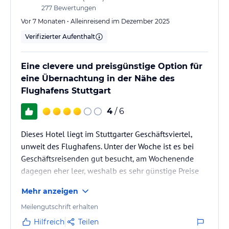
277
Bewertungen
Vor 7 Monaten • Alleinreisend im Dezember 2025
Verifizierter Aufenthalt
Eine clevere und preisgünstige Option für
eine Übernachtung in der Nähe des
Flughafens Stuttgart
4
/ 6
Dieses Hotel liegt im Stuttgarter Geschäftsviertel,
unweit des Flughafens. Unter der Woche ist es bei
Geschäftsreisenden gut besucht, am Wochenende
dagegen eher leer, weshalb es sehr günstige Preise
bietet. Mein Flug von Stuttgart ging sehr früh, und ich
Mehr anzeigen
brauchte für eine Nacht ein Hotel in Flughafennähe.
Die Übernachtung kostete mich knapp 60 Euro,
Meilengutschrift erhalten
während Flughafenhotels doppelt so teuer waren.
Hilfreich
Teilen