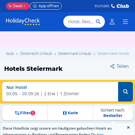
%
Deals
App öffnen
Kontakt
Hotel, Reiseziel
 Urlaub
Österreich Urlaub
Steiermark Urlaub
Steiermark Hotels
Teilen
Hotels Steiermark
Nur Hotel
03.09.
-
05.09.26
2 Erw | 1 Zimmer
Sortiert nach:
Filter
2
Karte
Bestseller
Diese Hotelliste zeigt unsere am häufigsten gebuchten Hotels an.
Informationen zu Rankings und Bewertungen findest Du
hier