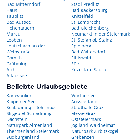
Bad Mitterndorf
Stadl-Predlitz
Haus
Bad Radkersburg
Tauplitz
Knittelfeld
Bad Aussee
St. Lambrecht
Hohentauern
Bad Gleichenberg
Murau
Neumarkt in der Steiermark
Leoben
St. Stefan ob Stainz
Leutschach an der
Spielberg
Weinstraße
Bad Waltersdorf
Gamlitz
Eibiswald
Gröbming
Sölk
Aich
Kitzeck im Sausal
Altaussee
Beliebte Urlaubsgebiete
Karawanken
Wörthersee
Klopeiner See
Ausseerland
Schladming - Rohrmoos
Stadthalle Graz
Skigebiet Schladming
Messe Graz
Dachstein
Oststeiermark
Naturpark Almenland
Joglland-Waldheimat
Thermenland Steiermark
Naturpark Zirbitzkogel-
Südburgenland
Grebenzen