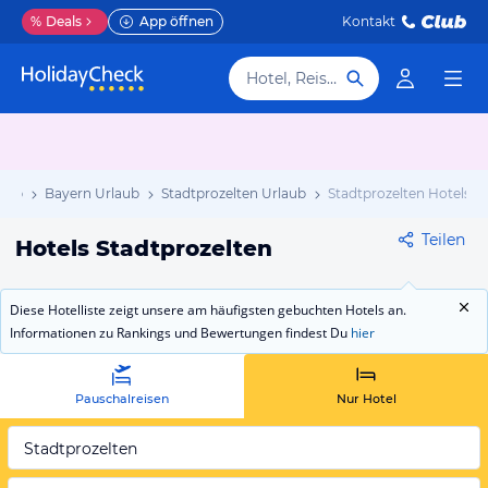
%
Deals
App öffnen
Kontakt
Hotel, Reiseziel
laub
Bayern Urlaub
Stadtprozelten Urlaub
Stadtprozelten Hotels
Teilen
Hotels Stadtprozelten
Diese Hotelliste zeigt unsere am häufigsten gebuchten Hotels an.
Informationen zu Rankings und Bewertungen findest Du
hier
Pauschalreisen
Nur Hotel
Stadtprozelten