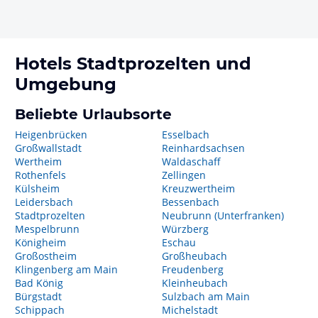
Hotels
Stadtprozelten
und
Umgebung
Beliebte Urlaubsorte
Heigenbrücken
Esselbach
Großwallstadt
Reinhardsachsen
Wertheim
Waldaschaff
Rothenfels
Zellingen
Külsheim
Kreuzwertheim
Leidersbach
Bessenbach
Stadtprozelten
Neubrunn (Unterfranken)
Mespelbrunn
Würzberg
Königheim
Eschau
Großostheim
Großheubach
Klingenberg am Main
Freudenberg
Bad König
Kleinheubach
Bürgstadt
Sulzbach am Main
Schippach
Michelstadt