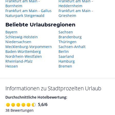
Frankfurt am Main -
Frankfurt am Main -
Bornheim
Heddernheim
Frankfurt am Main - Gallus
Frankfurt am Main -
Naturpark Steigerwald
Griesheim
Beliebte Urlaubsregionen
Bayern
Sachsen
Schleswig-Holstein
Brandenburg
Niedersachsen
Thüringen
Mecklenburg-Vorpommern
Sachsen-Anhalt
Baden-Württemberg
Berlin
Nordrhein-Westfalen
Saarland
Rheinland-Pfalz
Hamburg
Hessen
Bremen
Informationen zu
Stadtprozelten
Urlaub
Durchschnittliche Hotelbewertung:
5,6
/
6
38
Bewertungen