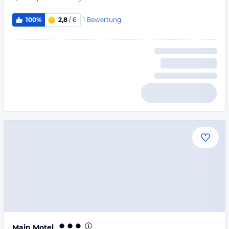
1
Bewertung
100%
2,8
/ 6
Main Motel