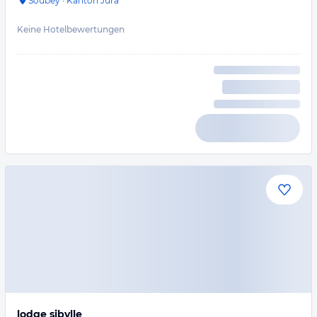
Soubey
·
Kanton Jura
Keine Hotelbewertungen
lodge sibylle