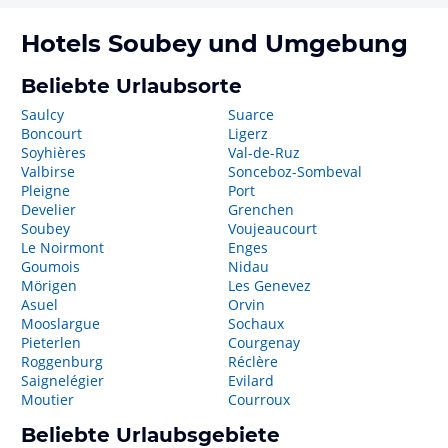
Hotels
Soubey
und Umgebung
Beliebte Urlaubsorte
Saulcy
Suarce
Boncourt
Ligerz
Soyhières
Val-de-Ruz
Valbirse
Sonceboz-Sombeval
Pleigne
Port
Develier
Grenchen
Soubey
Voujeaucourt
Le Noirmont
Enges
Goumois
Nidau
Mörigen
Les Genevez
Asuel
Orvin
Mooslargue
Sochaux
Pieterlen
Courgenay
Roggenburg
Réclère
Saignelégier
Evilard
Moutier
Courroux
Beliebte Urlaubsgebiete