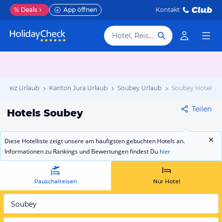
%
Deals
App öffnen
Kontakt
Hotel, Reiseziel
hweiz Urlaub
Kanton Jura Urlaub
Soubey Urlaub
Soubey Hotels
Teilen
Hotels Soubey
Diese Hotelliste zeigt unsere am häufigsten gebuchten Hotels an.
Informationen zu Rankings und Bewertungen findest Du
hier
Pauschalreisen
Nur Hotel
Soubey