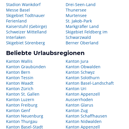
Stadion Wankdorf
Drei-Seen-Land
Messe Basel
Thunersee
Skigebiet Todtnauer
Murtensee
Ferienland
St. Jakob-Park
Kaiserstuhl (Gebirge)
Markgräfler Land
Schweizer Mittelland
Skigebiet Feldberg im
Interlaken
Schwarzwald
Skigebiet Sörenberg
Berner Oberland
Beliebte Urlaubsregionen
Kanton Wallis
Kanton Jura
Kanton Graubünden
Kanton Obwalden
Kanton Bern
Kanton Schwyz
Kanton Tessin
Kanton Solothurn
Kanton Waadt
Kanton Basel-Landschaft
Kanton Zürich
Kanton Uri
Kanton St. Gallen
Kanton Appenzell
Kanton Luzern
Ausserrhoden
Kanton Freiburg
Kanton Glarus
Kanton Genf
Kanton Zug
Kanton Neuenburg
Kanton Schaffhausen
Kanton Thurgau
Kanton Nidwalden
Kanton Basel-Stadt
Kanton Appenzell