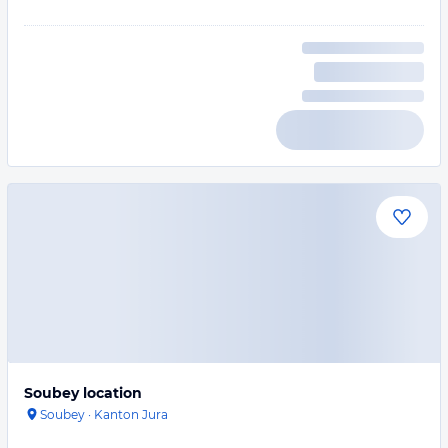
Soubey location
Soubey
·
Kanton Jura