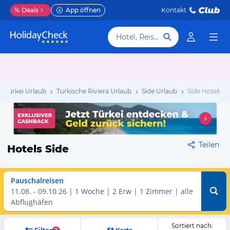
%
Deals
App öffnen
Kontakt
Hotel, Reiseziel
Türkei Urlaub
Türkische Riviera Urlaub
Side Urlaub
Side Hotels
Teilen
Hotels Side
Pauschalreisen
11.08.
-
09.10.26
1 Woche
2 Erw | 1 Zimmer
alle
Abflughäfen
Sortiert nach: