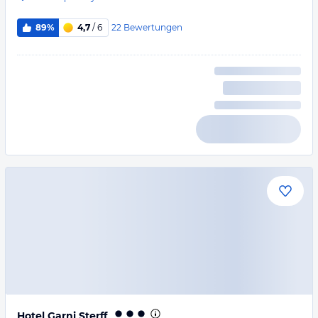
22
Bewertungen
89%
4,7
/ 6
Hotel Garni Sterff