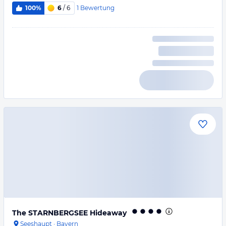
1
Bewertung
100%
6
/ 6
The STARNBERGSEE Hideaway
Seeshaupt
·
Bayern