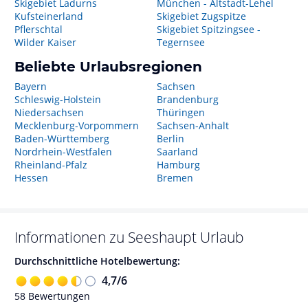
Skigebiet Ladurns
München - Altstadt-Lehel
Kufsteinerland
Skigebiet Zugspitze
Pflerschtal
Skigebiet Spitzingsee -
Wilder Kaiser
Tegernsee
Beliebte Urlaubsregionen
Bayern
Sachsen
Schleswig-Holstein
Brandenburg
Niedersachsen
Thüringen
Mecklenburg-Vorpommern
Sachsen-Anhalt
Baden-Württemberg
Berlin
Nordrhein-Westfalen
Saarland
Rheinland-Pfalz
Hamburg
Hessen
Bremen
Informationen zu
Seeshaupt
Urlaub
Durchschnittliche Hotelbewertung:
4,7
/
6
58
Bewertungen