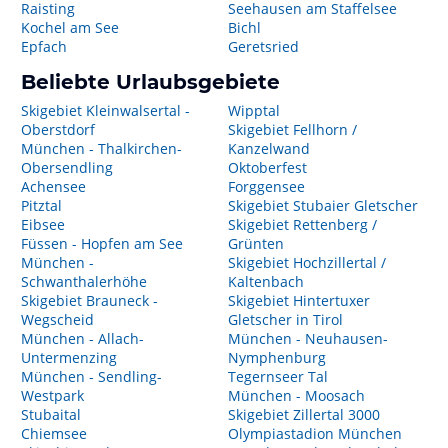
Raisting
Seehausen am Staffelsee
Kochel am See
Bichl
Epfach
Geretsried
Beliebte Urlaubsgebiete
Skigebiet Kleinwalsertal -
Wipptal
Oberstdorf
Skigebiet Fellhorn /
München - Thalkirchen-
Kanzelwand
Obersendling
Oktoberfest
Achensee
Forggensee
Pitztal
Skigebiet Stubaier Gletscher
Eibsee
Skigebiet Rettenberg /
Füssen - Hopfen am See
Grünten
München -
Skigebiet Hochzillertal /
Schwanthalerhöhe
Kaltenbach
Skigebiet Brauneck -
Skigebiet Hintertuxer
Wegscheid
Gletscher in Tirol
München - Allach-
München - Neuhausen-
Untermenzing
Nymphenburg
München - Sendling-
Tegernseer Tal
Westpark
München - Moosach
Stubaital
Skigebiet Zillertal 3000
Chiemsee
Olympiastadion München