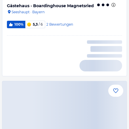
Gästehaus - Boardinghouse Magnetsried
Seeshaupt
·
Bayern
2
Bewertungen
100%
5,3
/ 6