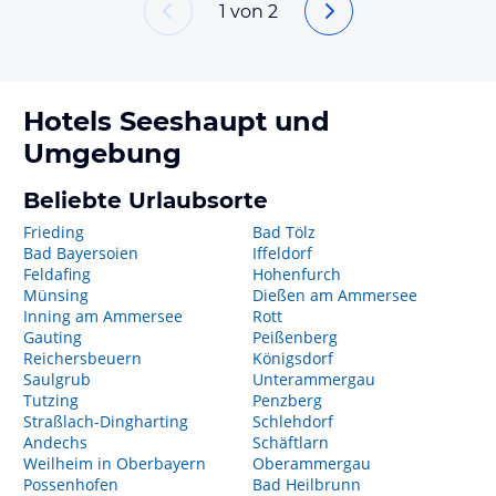
1
von
2
Hotels
Seeshaupt
und
Umgebung
Beliebte Urlaubsorte
Frieding
Bad Tölz
Bad Bayersoien
Iffeldorf
Feldafing
Hohenfurch
Münsing
Dießen am Ammersee
Inning am Ammersee
Rott
Gauting
Peißenberg
Reichersbeuern
Königsdorf
Saulgrub
Unterammergau
Tutzing
Penzberg
Straßlach-Dingharting
Schlehdorf
Andechs
Schäftlarn
Weilheim in Oberbayern
Oberammergau
Possenhofen
Bad Heilbrunn