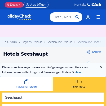
%
Deals
App öffnen
Kontakt
Hotel, Reiseziel
land Urlaub
Bayern Urlaub
Seeshaupt Urlaub
Seeshaupt Hotels
Teilen
Hotels Seeshaupt
Diese Hotelliste zeigt unsere am häufigsten gebuchten Hotels an.
Informationen zu Rankings und Bewertungen findest Du
hier
Pauschalreisen
Nur Hotel
Seeshaupt