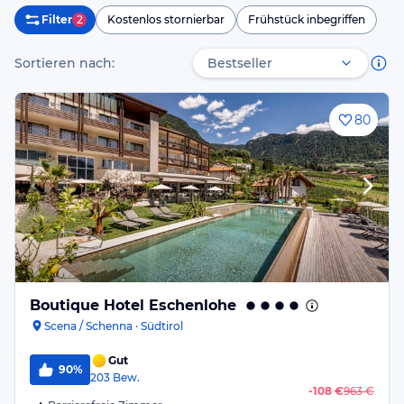
Filter
2
Kostenlos stornierbar
Frühstück inbegriffen
Sortieren nach:
80
Boutique Hotel Eschenlohe
Scena / Schenna · Südtirol
Gut
90%
203
Bew.
-
108 €
963 €