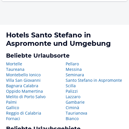
Hotels
Santo Stefano in
Aspromonte
und Umgebung
Beliebte Urlaubsorte
Mortelle
Pellaro
Taureana
Messina
Montebello Ionico
Seminara
Villa San Giovanni
Santo Stefano in Aspromonte
Bagnara Calabra
Scilla
Oppido Mamertina
Palizzi
Melito di Porto Salvo
Lazzaro
Palmi
Gambarie
Gallico
Ciminà
Reggio di Calabria
Taurianova
Fornaci
Bianco
Beliebte Urlaubsgebiete