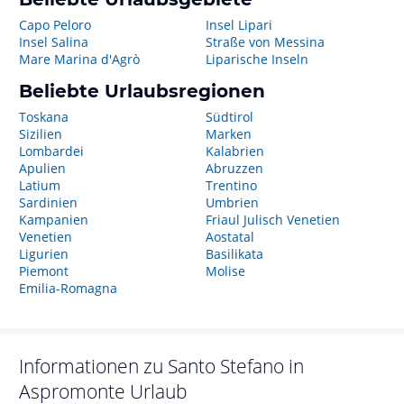
Capo Peloro
Insel Lipari
Insel Salina
Straße von Messina
Mare Marina d'Agrò
Liparische Inseln
Beliebte Urlaubsregionen
Toskana
Südtirol
Sizilien
Marken
Lombardei
Kalabrien
Apulien
Abruzzen
Latium
Trentino
Sardinien
Umbrien
Kampanien
Friaul Julisch Venetien
Venetien
Aostatal
Ligurien
Basilikata
Piemont
Molise
Emilia-Romagna
Informationen zu
Santo Stefano in
Aspromonte
Urlaub