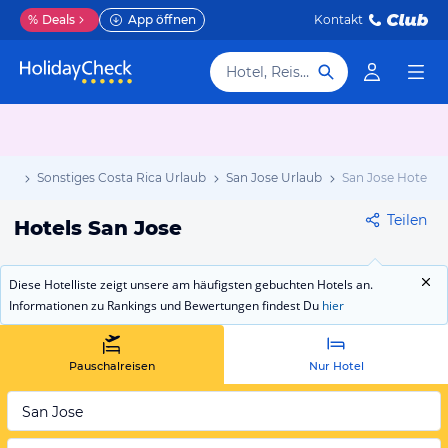
%
Deals
App öffnen
Kontakt
Hotel, Reiseziel
aub
Sonstiges Costa Rica Urlaub
San Jose Urlaub
San Jose Hotels
Teilen
Hotels San Jose
Diese Hotelliste zeigt unsere am häufigsten gebuchten Hotels an.
Informationen zu Rankings und Bewertungen findest Du
hier
Pauschalreisen
Nur Hotel
San Jose