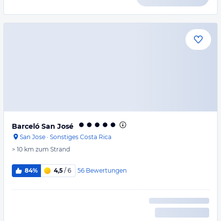
Barceló San José
San Jose
·
Sonstiges Costa Rica
> 10 km
zum Strand
56
Bewertungen
84%
4,5
/ 6