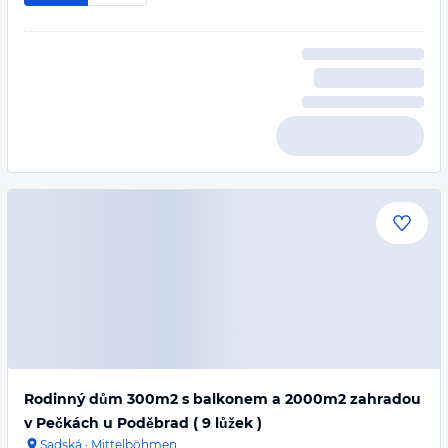
Rodinný dům 300m2 s balkonem a 2000m2 zahradou
v Pečkách u Poděbrad ( 9 lůžek )
Sadská
·
Mittelböhmen