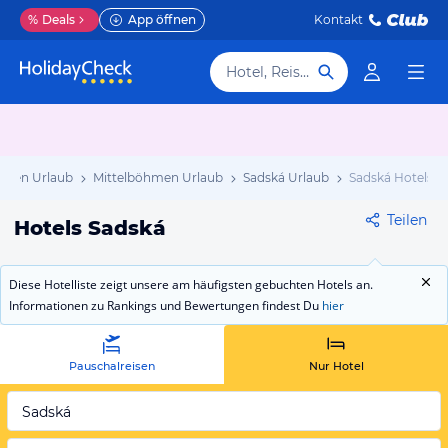
%
Deals
App öffnen
Kontakt
Hotel, Reiseziel
chien Urlaub
Mittelböhmen Urlaub
Sadská Urlaub
Sadská Hotels
Teilen
Hotels Sadská
Diese Hotelliste zeigt unsere am häufigsten gebuchten Hotels an.
Informationen zu Rankings und Bewertungen findest Du
hier
Pauschalreisen
Nur Hotel
Sadská