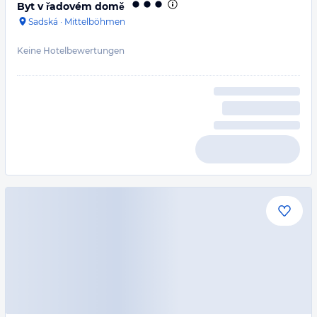
Byt v řadovém domě
Sadská
·
Mittelböhmen
Keine Hotelbewertungen