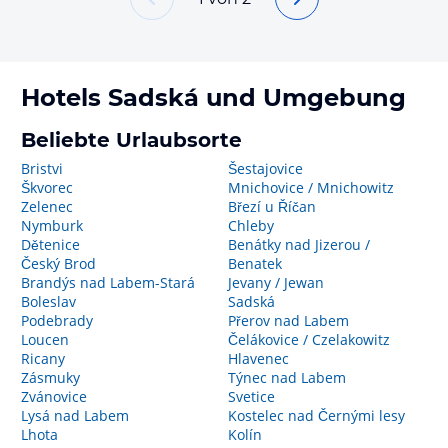
Hotels
Sadská
und Umgebung
Beliebte Urlaubsorte
Bristvi
Šestajovice
Škvorec
Mnichovice / Mnichowitz
Zelenec
Březí u Říčan
Nymburk
Chleby
Dětenice
Benátky nad Jizerou /
Český Brod
Benatek
Brandýs nad Labem-Stará
Jevany / Jewan
Boleslav
Sadská
Podebrady
Přerov nad Labem
Loucen
Čelákovice / Czelakowitz
Ricany
Hlavenec
Zásmuky
Týnec nad Labem
Zvánovice
Svetice
Lysá nad Labem
Kostelec nad Černými lesy
Lhota
Kolín