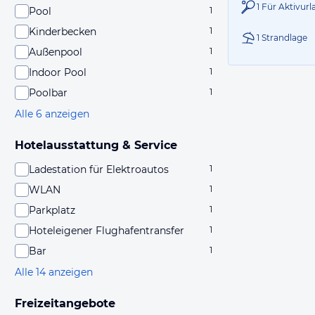
1 Für Aktivur
Pool
1
Kinderbecken
1
1 Strandlage
Außenpool
1
Indoor Pool
1
Poolbar
1
Alle 6 anzeigen
Hotelausstattung & Service
Ladestation für Elektroautos
1
WLAN
1
Parkplatz
1
Hoteleigener Flughafentransfer
1
Bar
1
Alle 14 anzeigen
Freizeitangebote