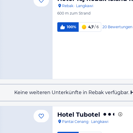
Rebak
·
Langkawi
600 m
zum Strand
20
Bewertungen
100%
4,7
/ 6
Keine weiteren Unterkünfte in Rebak verfügbar.
H
Hotel Tubotel
Pantai Cenang
·
Langkawi