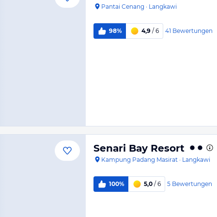
Pantai Cenang
·
Langkawi
41
Bewertungen
98%
4,9
/ 6
Senari Bay Resort
Kampung Padang Masirat
·
Langkawi
5
Bewertungen
100%
5,0
/ 6