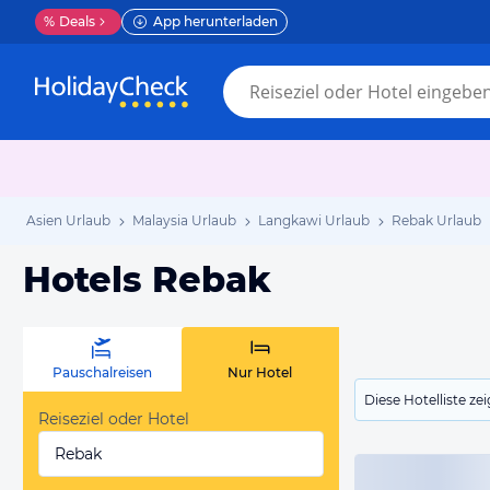
%
Deals
App herunterladen
Asien Urlaub
Malaysia Urlaub
Langkawi Urlaub
Rebak Urlaub
Hotels Rebak
Pauschalreisen
Nur Hotel
Diese Hotelliste z
Reiseziel oder Hotel
Rebak