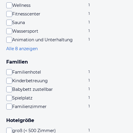
Wellness
1
Fitnesscenter
1
Sauna
1
Wassersport
1
Animation und Unterhaltung
1
Alle 8 anzeigen
Familien
Familienhotel
1
Kinderbetreuung
1
Babybett zustellbar
1
Spielplatz
1
Familienzimmer
1
Hotelgröße
groß (< 500 Zimmer)
1