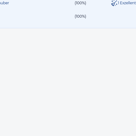
lauber
(100%)
1 Exzellen
(100%)