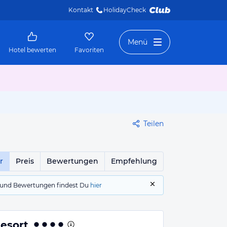
Kontakt
HolidayCheck 
Menü
Hotel bewerten
Favoriten
Teilen
r
Preis
Bewertungen
Empfehlung
gs und Bewertungen findest Du
hier
Resort