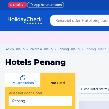
%
Deals
App herunterladen
Asien Urlaub
Malaysia Urlaub
Penang Urlaub
Penang Hotels
Hotels Penang
Pauschalreisen
Nur Hotel
Diese Hotelliste z
Reiseziel oder Hotel
Penang