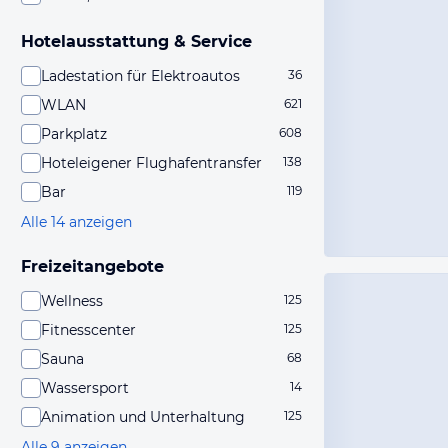
Hotelausstattung & Service
Ladestation für Elektroautos
36
WLAN
621
Parkplatz
608
Hoteleigener Flughafentransfer
138
Bar
119
Alle 14 anzeigen
Freizeitangebote
Wellness
125
Fitnesscenter
125
Sauna
68
Wassersport
14
Animation und Unterhaltung
125
Alle 9 anzeigen