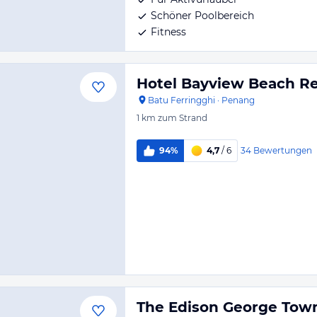
Schöner Poolbereich
Fitness
Hotel Bayview Beach Re
Batu Ferringghi
·
Penang
1 km
zum Strand
34
Bewertungen
94%
4,7
/ 6
The Edison George Tow