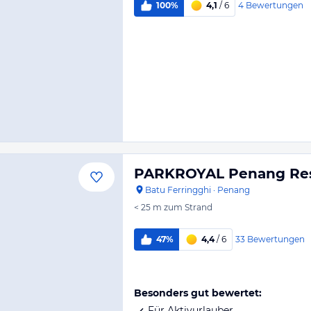
4
Bewertungen
100%
4,1
/ 6
PARKROYAL Penang Re
Batu Ferringghi
·
Penang
< 25 m
zum Strand
33
Bewertungen
47%
4,4
/ 6
Besonders gut bewertet:
Für Aktivurlauber