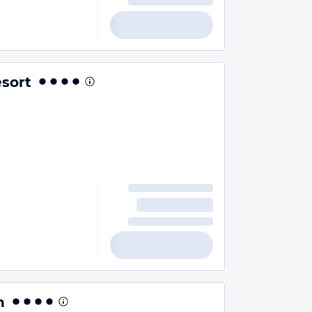
sort
n