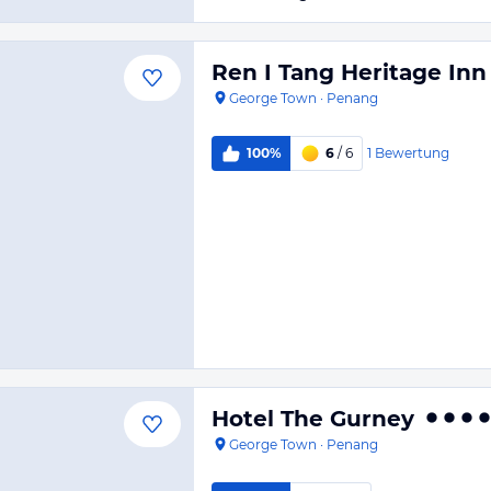
Ren I Tang Heritage Inn
George Town
·
Penang
1
Bewertung
100%
6
/ 6
Hotel The Gurney
George Town
·
Penang