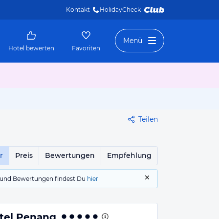
Kontakt
HolidayCheck 
Menü
Hotel bewerten
Favoriten
Teilen
r
Preis
Bewertungen
Empfehlung
gs und Bewertungen findest Du
hier
otel Penang