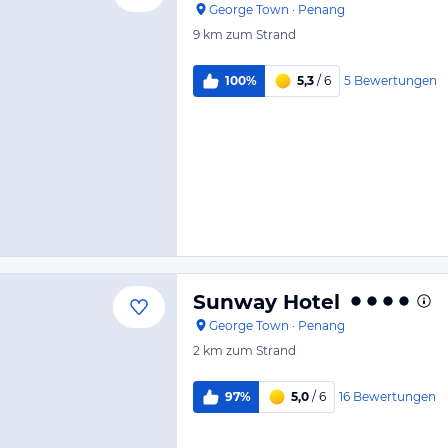
George Town
·
Penang
9 km
zum Strand
5
Bewertungen
100%
5,3
/ 6
Sunway Hotel
George Town
·
Penang
2 km
zum Strand
16
Bewertungen
97%
5,0
/ 6