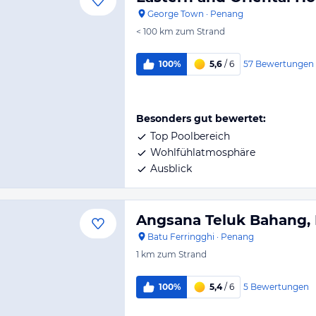
George Town
·
Penang
< 100 km
zum Strand
57
Bewertungen
100%
5,6
/ 6
Besonders gut bewertet:
Top Poolbereich
Wohlfühlatmosphäre
Ausblick
Angsana Teluk Bahang,
Batu Ferringghi
·
Penang
1 km
zum Strand
5
Bewertungen
100%
5,4
/ 6