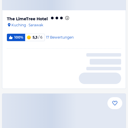
The LimeTree Hotel
Kuching
·
Sarawak
17
Bewertungen
100%
5,3
/ 6