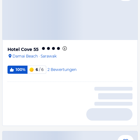
Hotel Cove 55
Damai Beach
·
Sarawak
2
Bewertungen
100%
6
/ 6