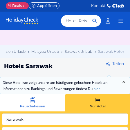
%
Deals
App öffnen
Kontakt
Hotel, Reiseziel
Asien Urlaub
Malaysia Urlaub
Sarawak Urlaub
Sarawak Hotels
Teilen
Hotels Sarawak
Diese Hotelliste zeigt unsere am häufigsten gebuchten Hotels an.
Informationen zu Rankings und Bewertungen findest Du
hier
Pauschalreisen
Nur Hotel
Sarawak