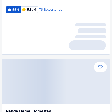
119
Bewertungen
99%
5,8
/ 6
Nanga Damai Homestay