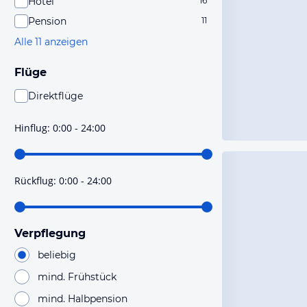
Hotel
16
Pension
11
Alle 11 anzeigen
Flüge
Direktflüge
Du findest mit dieser Einstellung Flüge, die mit sehr
hoher Wahrscheinlichkeit Direktflüge sind. Bitte
Hinflug
:
0:00 - 24:00
prüfe vor der Buchung noch einmal die Flugdetails.
Rückflug
:
0:00 - 24:00
Verpflegung
beliebig
mind. Frühstück
mind. Halbpension