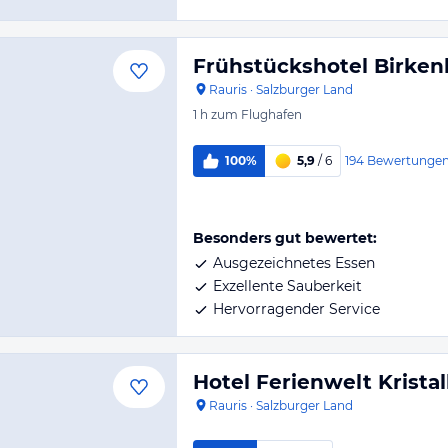
Frühstückshotel Birken
Rauris
·
Salzburger Land
1 h
zum Flughafen
194
Bewertunge
100%
5,9
/ 6
Besonders gut bewertet:
Ausgezeichnetes Essen
Exzellente Sauberkeit
Hervorragender Service
Hotel Ferienwelt Kristal
Rauris
·
Salzburger Land