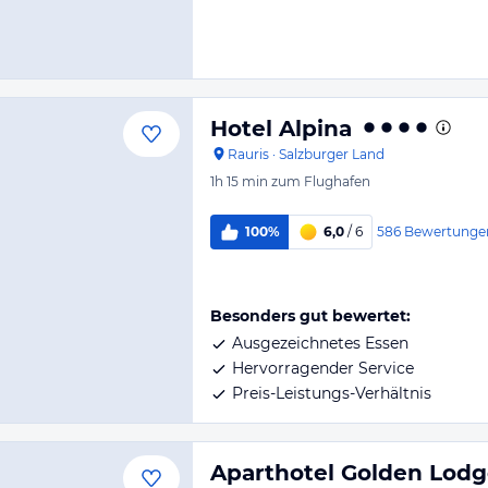
Hotel Alpina
Rauris
·
Salzburger Land
1h 15 min
zum Flughafen
586
Bewertunge
100%
6,0
/ 6
Besonders gut bewertet:
Ausgezeichnetes Essen
Hervorragender Service
Preis-Leistungs-Verhältnis
Aparthotel Golden Lodg