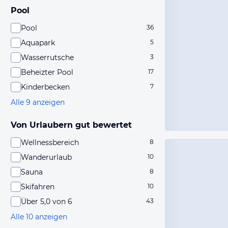
Pool
Pool
36
Aquapark
5
Wasserrutsche
3
Beheizter Pool
17
Kinderbecken
7
Alle 9 anzeigen
Von Urlaubern gut bewertet
Wellnessbereich
8
Wanderurlaub
10
Sauna
8
Skifahren
10
Über 5,0 von 6
43
Alle 10 anzeigen