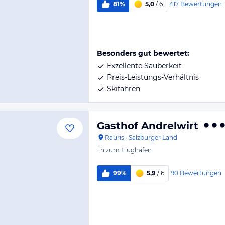
417
Bewertungen
81%
5,0
/ 6
Besonders gut bewertet:
Exzellente Sauberkeit
Preis-Leistungs-Verhältnis
Skifahren
Gasthof Andrelwirt
Rauris
·
Salzburger Land
1 h
zum Flughafen
90
Bewertungen
99%
5,9
/ 6