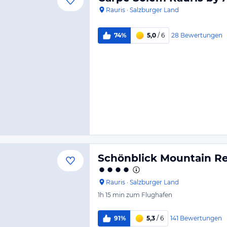
Rauris
·
Salzburger Land
28
Bewertungen
74%
5,0
/ 6
Schönblick Mountain Res
Rauris
·
Salzburger Land
1h 15 min
zum Flughafen
141
Bewertungen
91%
5,3
/ 6