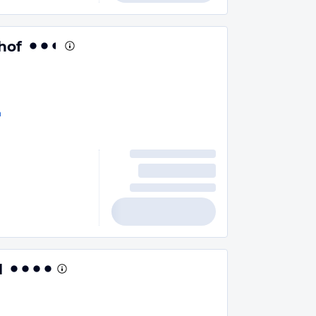
hof
n
l