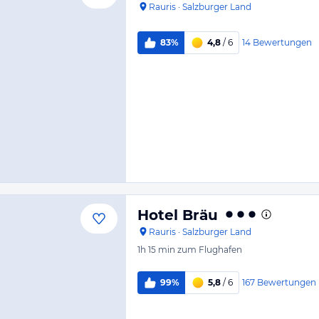
Rauris
·
Salzburger Land
14
Bewertungen
83%
4,8
/ 6
Hotel Bräu
Rauris
·
Salzburger Land
1h 15 min
zum Flughafen
167
Bewertungen
99%
5,8
/ 6