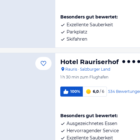
Besonders gut bewertet:
Exzellente Sauberkeit
Parkplatz
Skifahren
Hotel Rauriserhof
Rauris
·
Salzburger Land
1 h 30 min
zum Flughafen
534
Bewertunge
100%
6,0
/ 6
Besonders gut bewertet:
Ausgezeichnetes Essen
Hervorragender Service
Exzellente Sauberkeit