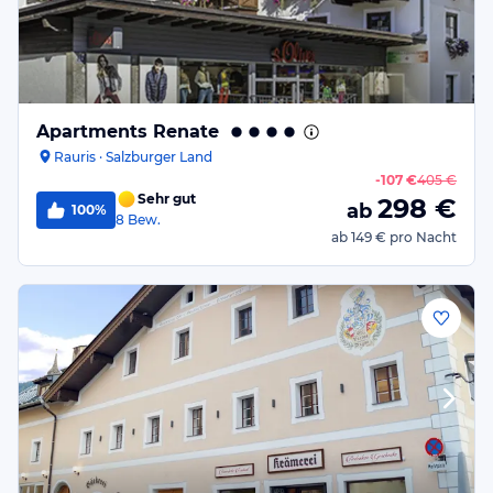
Apartments Renate
Rauris · Salzburger Land
-
107 €
405 €
Sehr gut
298
€
ab
100%
8
Bew.
ab
149 €
pro Nacht