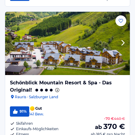
Schönblick Mountain Resort & Spa - Das
Original!
Rauris · Salzburger Land
Gut
91%
141
Bew.
-
70 €
440 €
Skifahren
370
€
ab
Einkaufs-Möglichkeiten
Fitness
ab
185 €
pro Nacht