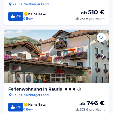
Rauris · Salzburger Land
510
€
ab
Keine Bew.
0%
0
Bew.
ab
255 €
pro Nacht
Ferienwohnung In Rauris
Rauris · Salzburger Land
746
€
ab
Keine Bew.
0%
0
Bew.
ab
373 €
pro Nacht