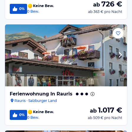
726
€
ab
Keine Bew.
0%
0
Bew.
ab
363 €
pro Nacht
Ferienwohnung In Rauris
Rauris · Salzburger Land
1.017
€
ab
Keine Bew.
0%
0
Bew.
ab
509 €
pro Nacht