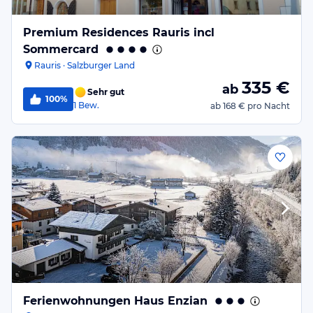
Premium Residences Rauris incl
Sommercard
Rauris · Salzburger Land
335
€
ab
Sehr gut
100%
1
Bew.
ab
168 €
pro Nacht
Ferienwohnungen Haus Enzian