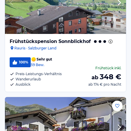
Frühstückspension Sonnblickhof
Rauris · Salzburger Land
Sehr gut
100%
59
Bew.
Frühstück
inkl.
Preis-Leistungs-Verhältnis
348
€
ab
Wanderurlaub
Ausblick
ab
174 €
pro Nacht