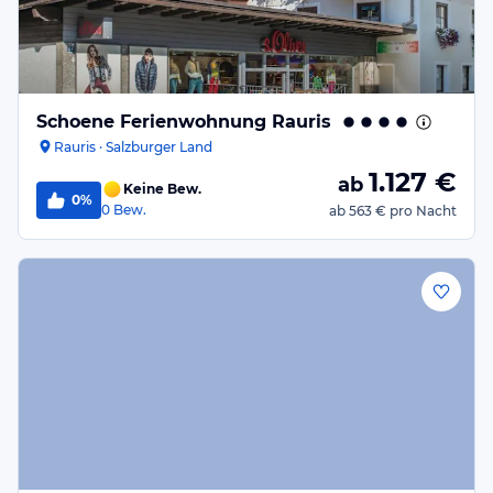
Schoene Ferienwohnung Rauris
Rauris · Salzburger Land
1.127
€
ab
Keine Bew.
0%
0
Bew.
ab
563 €
pro Nacht