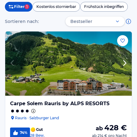
Filter
1
Kostenlos stornierbar
Frühstück inbegriffen
Sortieren nach:
Carpe Solem Rauris by ALPS RESORTS
Rauris · Salzburger Land
428
€
ab
Gut
74%
28
Bew.
ab
214 €
pro Nacht