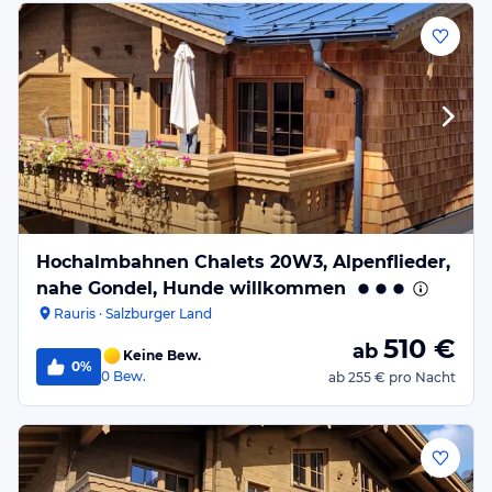
Hochalmbahnen Chalets 20W3, Alpenflieder,
nahe Gondel, Hunde willkommen
Rauris · Salzburger Land
510
€
ab
Keine Bew.
0%
0
Bew.
ab
255 €
pro Nacht