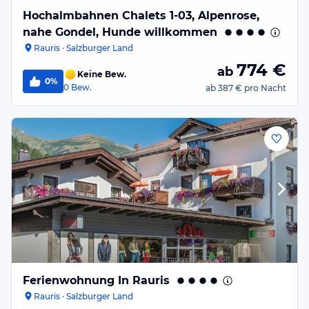
Hochalmbahnen Chalets 1-03, Alpenrose,
nahe Gondel, Hunde willkommen
Rauris · Salzburger Land
774
€
ab
Keine Bew.
0%
0
Bew.
ab
387 €
pro Nacht
Ferienwohnung In Rauris
Rauris · Salzburger Land