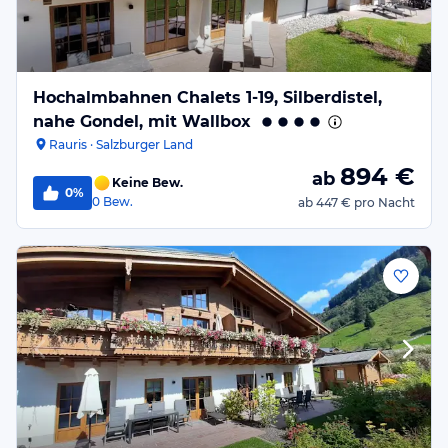
Hochalmbahnen Chalets 1-19, Silberdistel,
nahe Gondel, mit Wallbox
Rauris · Salzburger Land
894
€
ab
Keine Bew.
0%
0
Bew.
ab
447 €
pro Nacht