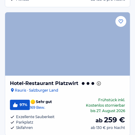
Hotel-Restaurant Platzwirt
Rauris · Salzburger Land
Frühstück
inkl.
Sehr gut
97%
Kostenlos stornierbar
169
Bew.
bis
27. August 2026
Exzellente Sauberkeit
259
€
ab
Parkplatz
Skifahren
ab
130 €
pro Nacht