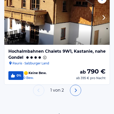
Hochalmbahnen Chalets 9W1, Kastanie, nahe
Gondel
Rauris · Salzburger Land
790
€
ab
Keine Bew.
0%
0
Bew.
ab
395 €
pro Nacht
1
von
2