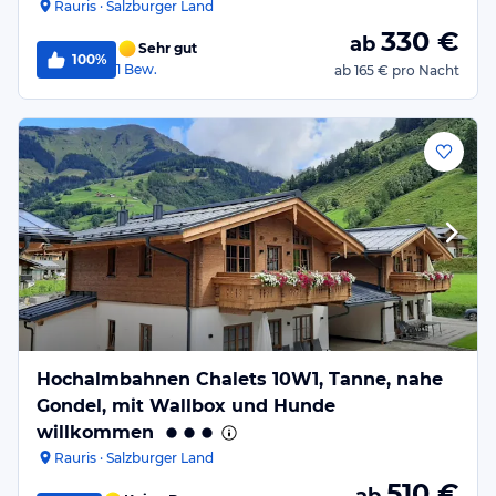
Rauris · Salzburger Land
330
€
ab
Sehr gut
100%
1
Bew.
ab
165 €
pro Nacht
Hochalmbahnen Chalets 10W1, Tanne, nahe
Gondel, mit Wallbox und Hunde
willkommen
Rauris · Salzburger Land
510
€