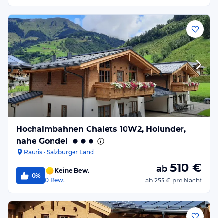
Hochalmbahnen Chalets 10W2, Holunder,
nahe Gondel
Rauris · Salzburger Land
510
€
ab
Keine Bew.
0%
0
Bew.
ab
255 €
pro Nacht