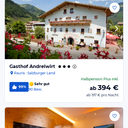
Gasthof Andrelwirt
Rauris · Salzburger Land
Halbpension Plus
inkl.
Sehr gut
394
€
99%
ab
90
Bew.
ab
197 €
pro Nacht