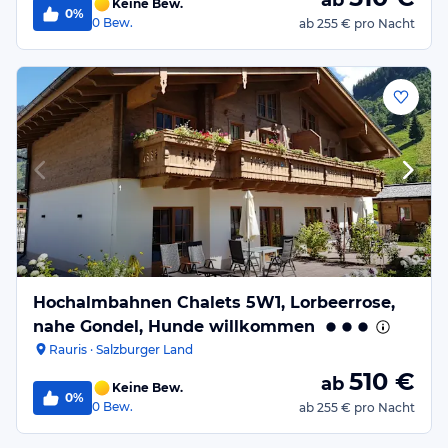
ab
Keine Bew.
0%
0
Bew.
ab
255 €
pro Nacht
Hochalmbahnen Chalets 5W1, Lorbeerrose,
nahe Gondel, Hunde willkommen
Rauris · Salzburger Land
510
€
ab
Keine Bew.
0%
0
Bew.
ab
255 €
pro Nacht