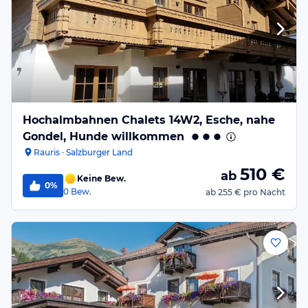
Hochalmbahnen Chalets 14W2, Esche, nahe
Gondel, Hunde willkommen
Rauris · Salzburger Land
510
€
ab
Keine Bew.
0%
0
Bew.
ab
255 €
pro Nacht