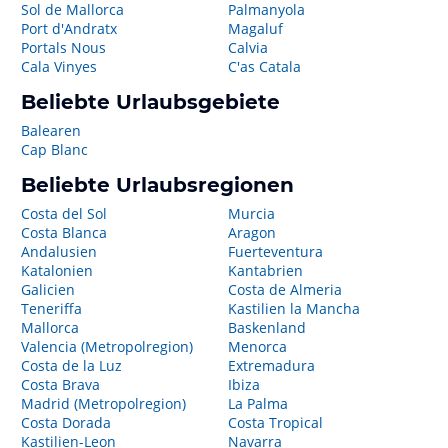
Sol de Mallorca
Palmanyola
Port d'Andratx
Magaluf
Portals Nous
Calvia
Cala Vinyes
C'as Catala
Beliebte Urlaubsgebiete
Balearen
Cap Blanc
Beliebte Urlaubsregionen
Costa del Sol
Murcia
Costa Blanca
Aragon
Andalusien
Fuerteventura
Katalonien
Kantabrien
Galicien
Costa de Almeria
Teneriffa
Kastilien la Mancha
Mallorca
Baskenland
Valencia (Metropolregion)
Menorca
Costa de la Luz
Extremadura
Costa Brava
Ibiza
Madrid (Metropolregion)
La Palma
Costa Dorada
Costa Tropical
Kastilien-Leon
Navarra