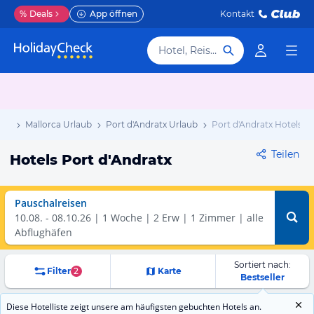
%
Deals
App öffnen
Kontakt
Hotel, Reiseziel
aub
Mallorca Urlaub
Port d'Andratx Urlaub
Port d'Andratx Hotels
Teilen
Hotels Port d'Andratx
Pauschalreisen
10.08.
-
08.10.26
1 Woche
2 Erw | 1 Zimmer
alle
Abflughäfen
Sortiert nach:
Filter
2
Karte
Bestseller
Diese Hotelliste zeigt unsere am häufigsten gebuchten Hotels an.