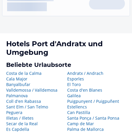
Hotels
Port d'Andratx
und
Umgebung
Beliebte Urlaubsorte
Costa de la Calma
Andratx / Andrach
Cala Major
Esporles
Banyalbufar
El Toro
Valldemossa / Valldemosa
Costa d'en Blanes
Palmanova
Galilea
Coll d'en Rabassa
Puigpunyent / Puigpuñent
Sant Elm / San Telmo
Estellencs
Peguera
Can Pastilla
Illetas / Illetes
Santa Ponça / Santa Ponsa
Secar de la Real
Camp de Mar
Es Capdella
Palma de Mallorca