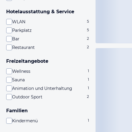
Hotelausstattung & Service
WLAN
5
Parkplatz
5
Bar
2
Restaurant
2
Freizeitangebote
Wellness
1
Sauna
1
Animation und Unterhaltung
1
Outdoor Sport
2
Familien
Kindermenü
1