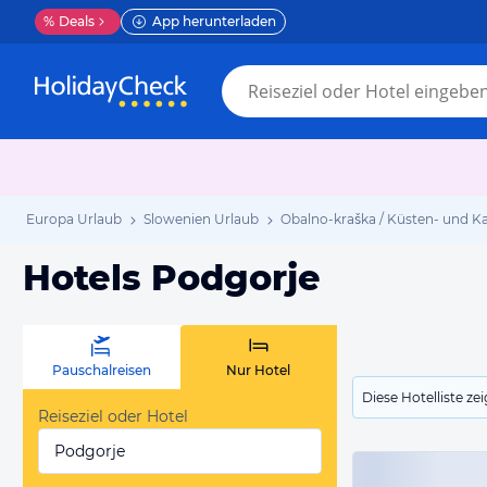
%
Deals
App herunterladen
Europa Urlaub
Slowenien Urlaub
Obalno-kraška / Küsten- und Ka
Hotels Podgorje
Pauschalreisen
Nur Hotel
Diese Hotelliste z
Reiseziel oder Hotel
Podgorje