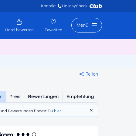
Kontakt
HolidayCheck 
Menü
Hotel bewerten
Favoriten
Teilen
r
Preis
Bewertungen
Empfehlung
gs und Bewertungen findest Du
hier
ikom