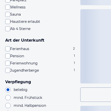
Parkplatz
Wellness
Sauna
Haustiere erlaubt
Ab 4 Sterne
Art der Unterkunft
Ferienhaus
2
Pension
1
Ferienwohnung
1
Jugendherberge
1
Verpflegung
beliebig
mind. Frühstück
mind. Halbpension