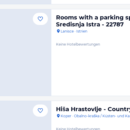
Rooms with a parking spa
Sredisnja Istra - 22787
Lanisce
·
Istrien
Keine Hotelbewertungen
Hiša Hrastovlje - Count
Koper
·
Obalno-kraška / Küsten- und Ka
Keine Hotelbewertungen