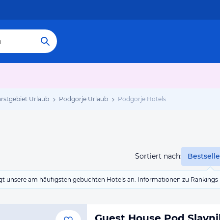
rstgebiet Urlaub
Podgorje Urlaub
Podgorje Hotels
Sortiert nach:
Bestselle
eigt unsere am häufigsten gebuchten Hotels an. Informationen zu Rankin
Guest House Pod Slavn