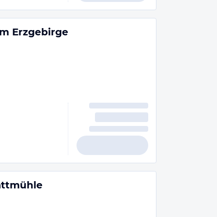
im Erzgebirge
attmühle