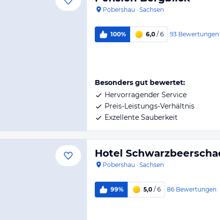
Pobershau
·
Sachsen
93
Bewertungen
100%
6,0
/ 6
Besonders gut bewertet:
Hervorragender Service
Preis-Leistungs-Verhältnis
Exzellente Sauberkeit
Hotel Schwarzbeersch
Pobershau
·
Sachsen
86
Bewertungen
99%
5,0
/ 6