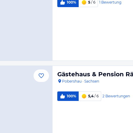
1
Bewertung
100%
5
/ 6
Gästehaus & Pension R
Pobershau
·
Sachsen
2
Bewertungen
100%
5,4
/ 6