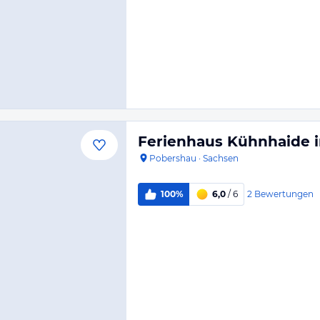
Ferienhaus Kühnhaide 
Pobershau
·
Sachsen
2
Bewertungen
100%
6,0
/ 6