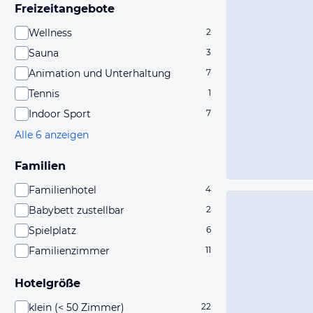
Freizeitangebote
Wellness
2
Sauna
3
Animation und Unterhaltung
7
Tennis
1
Indoor Sport
7
Alle 6 anzeigen
Familien
Familienhotel
4
Babybett zustellbar
2
Spielplatz
6
Familienzimmer
11
Hotelgröße
klein (< 50 Zimmer)
22