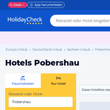
%
Deals
App herunterladen
Europa Urlaub
Deutschland Urlaub
Sachsen Urlaub
Pobersha
Hotels Pobershau
Pauschalreisen
Nur Hotel
Diese Hotelliste z
Reiseziel oder Hotel
Pobershau