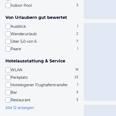
Indoor Pool
3
Von Urlaubern gut bewertet
Ausblick
1
Wanderurlaub
2
Über 5,0 von 6
7
Paare
1
Hotelausstattung & Service
WLAN
19
Parkplatz
23
Hoteleigener Flughafentransfer
1
Bar
3
Restaurant
3
Alle 12 anzeigen