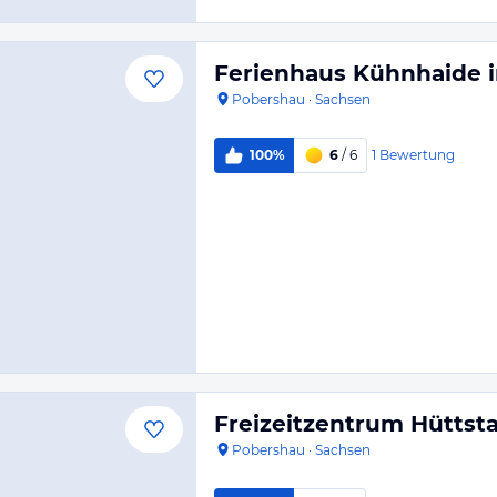
Ferienhaus Kühnhaide 
Pobershau
·
Sachsen
1
Bewertung
100%
6
/ 6
Freizeitzentrum Hüttst
Pobershau
·
Sachsen