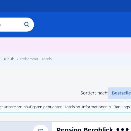
u Urlaub
Pobershau Hotels
Sortiert nach:
Bestselle
eigt unsere am häufigsten gebuchten Hotels an. Informationen zu Rankin
Pension Bergblick