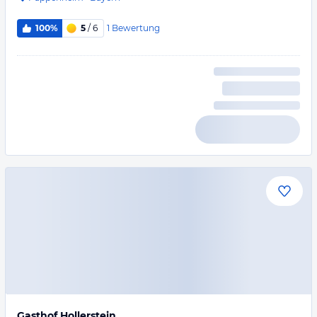
1
Bewertung
100%
5
/ 6
Gasthof Hollerstein