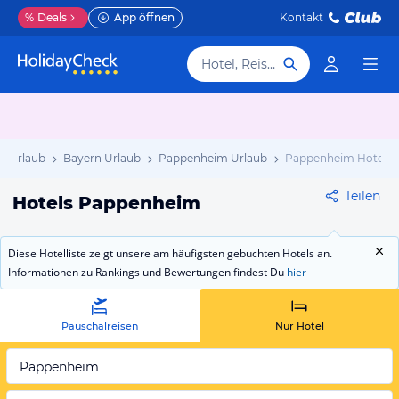
%
Deals
App öffnen
Kontakt
Hotel, Reiseziel
d Urlaub
Bayern Urlaub
Pappenheim Urlaub
Pappenheim Hotels
Teilen
Hotels Pappenheim
Diese Hotelliste zeigt unsere am häufigsten gebuchten Hotels an.
Informationen zu Rankings und Bewertungen findest Du
hier
Pauschalreisen
Nur Hotel
Pappenheim