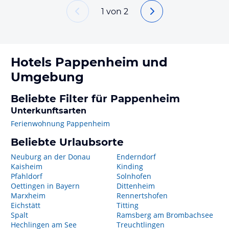
1
von
2
Hotels
Pappenheim
und
Umgebung
Beliebte Filter für Pappenheim
Unterkunftsarten
Ferienwohnung Pappenheim
Beliebte Urlaubsorte
Neuburg an der Donau
Enderndorf
Kaisheim
Kinding
Pfahldorf
Solnhofen
Oettingen in Bayern
Dittenheim
Marxheim
Rennertshofen
Eichstätt
Titting
Spalt
Ramsberg am Brombachsee
Hechlingen am See
Treuchtlingen