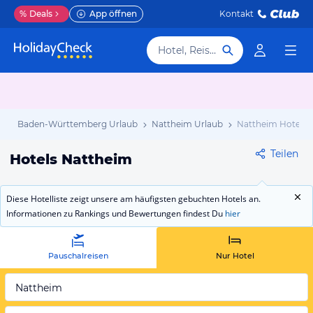
%
Deals
App öffnen
Kontakt
Hotel, Reiseziel
b
Baden-Württemberg Urlaub
Nattheim Urlaub
Nattheim Hotels
Teilen
Hotels Nattheim
Diese Hotelliste zeigt unsere am häufigsten gebuchten Hotels an.
Informationen zu Rankings und Bewertungen findest Du
hier
Pauschalreisen
Nur Hotel
Nattheim