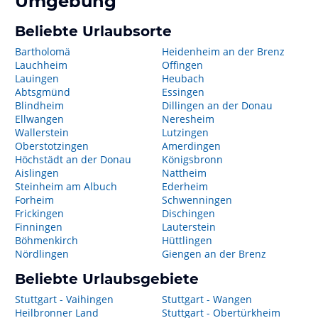
Umgebung
Beliebte Urlaubsorte
Bartholomä
Heidenheim an der Brenz
Lauchheim
Offingen
Lauingen
Heubach
Abtsgmünd
Essingen
Blindheim
Dillingen an der Donau
Ellwangen
Neresheim
Wallerstein
Lutzingen
Oberstotzingen
Amerdingen
Höchstädt an der Donau
Königsbronn
Aislingen
Nattheim
Steinheim am Albuch
Ederheim
Forheim
Schwenningen
Frickingen
Dischingen
Finningen
Lauterstein
Böhmenkirch
Hüttlingen
Nördlingen
Giengen an der Brenz
Beliebte Urlaubsgebiete
Stuttgart - Vaihingen
Stuttgart - Wangen
Heilbronner Land
Stuttgart - Obertürkheim