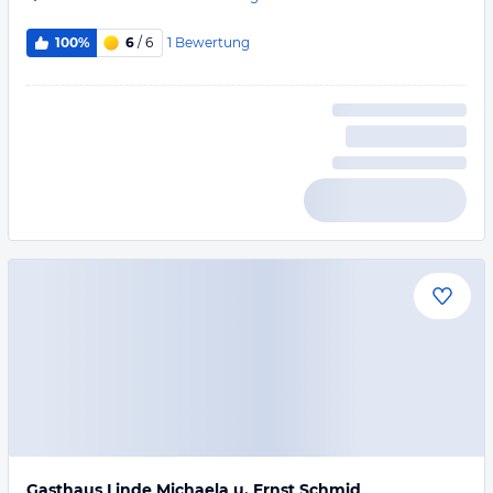
1
Bewertung
100%
6
/ 6
Gasthaus Linde Michaela u. Ernst Schmid