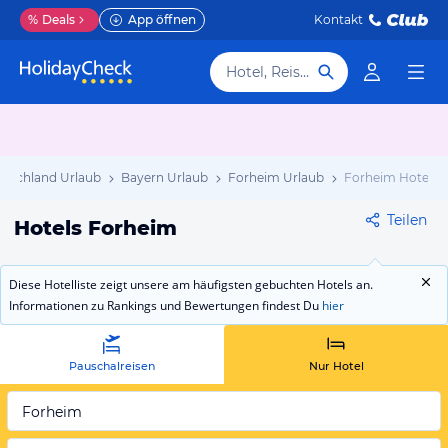
%
Deals
App öffnen
Kontakt
Hotel, Reiseziel
utschland Urlaub
Bayern Urlaub
Forheim Urlaub
Forheim Hotels
Teilen
Hotels Forheim
Diese Hotelliste zeigt unsere am häufigsten gebuchten Hotels an.
Informationen zu Rankings und Bewertungen findest Du
hier
Pauschalreisen
Nur Hotel
Forheim