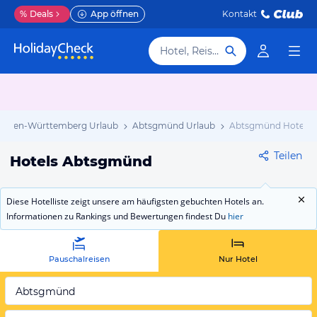
%
Deals
App öffnen
Kontakt
Hotel, Reiseziel
Baden-Württemberg Urlaub
Abtsgmünd Urlaub
Abtsgmünd Hotels
Teilen
Hotels Abtsgmünd
Diese Hotelliste zeigt unsere am häufigsten gebuchten Hotels an.
Informationen zu Rankings und Bewertungen findest Du
hier
Pauschalreisen
Nur Hotel
Abtsgmünd