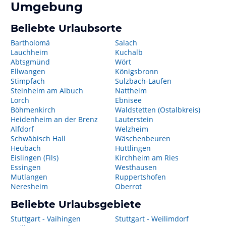
Umgebung
Beliebte Urlaubsorte
Bartholomä
Salach
Lauchheim
Kuchalb
Abtsgmünd
Wört
Ellwangen
Königsbronn
Stimpfach
Sulzbach-Laufen
Steinheim am Albuch
Nattheim
Lorch
Ebnisee
Böhmenkirch
Waldstetten (Ostalbkreis)
Heidenheim an der Brenz
Lauterstein
Alfdorf
Welzheim
Schwäbisch Hall
Wäschenbeuren
Heubach
Hüttlingen
Eislingen (Fils)
Kirchheim am Ries
Essingen
Westhausen
Mutlangen
Ruppertshofen
Neresheim
Oberrot
Beliebte Urlaubsgebiete
Stuttgart - Vaihingen
Stuttgart - Weilimdorf