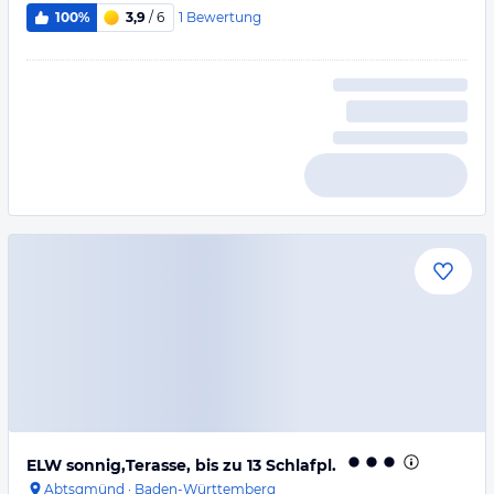
1
Bewertung
100%
3,9
/ 6
ELW sonnig,Terasse, bis zu 13 Schlafpl.
Abtsgmünd
·
Baden-Württemberg