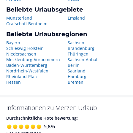
Beliebte Urlaubsgebiete
Münsterland
Emsland
Grafschaft Bentheim
Beliebte Urlaubsregionen
Bayern
Sachsen
Schleswig-Holstein
Brandenburg
Niedersachsen
Thüringen
Mecklenburg-Vorpommern
Sachsen-Anhalt
Baden-Württemberg
Berlin
Nordrhein-Westfalen
Saarland
Rheinland-Pfalz
Hamburg
Hessen
Bremen
Informationen zu
Merzen
Urlaub
Durchschnittliche Hotelbewertung:
5,8
/
6