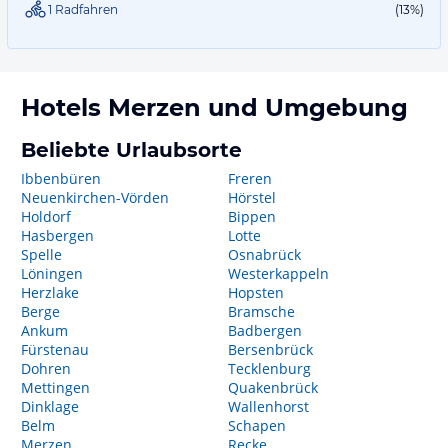
1 Radfahren
(13%)
Hotels
Merzen
und Umgebung
Beliebte Urlaubsorte
Ibbenbüren
Freren
Neuenkirchen-Vörden
Hörstel
Holdorf
Bippen
Hasbergen
Lotte
Spelle
Osnabrück
Löningen
Westerkappeln
Herzlake
Hopsten
Berge
Bramsche
Ankum
Badbergen
Fürstenau
Bersenbrück
Dohren
Tecklenburg
Mettingen
Quakenbrück
Dinklage
Wallenhorst
Belm
Schapen
Merzen
Recke