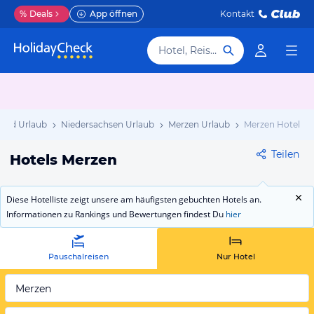
%
Deals
App öffnen
Kontakt
Hotel, Reiseziel
and Urlaub
Niedersachsen Urlaub
Merzen Urlaub
Merzen Hotels
Teilen
Hotels Merzen
Diese Hotelliste zeigt unsere am häufigsten gebuchten Hotels an.
Informationen zu Rankings und Bewertungen findest Du
hier
Pauschalreisen
Nur Hotel
Merzen