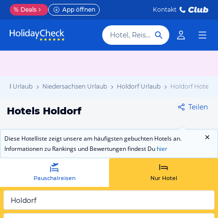
%
Deals
App öffnen
Kontakt
Hotel, Reiseziel
and Urlaub
Niedersachsen Urlaub
Holdorf Urlaub
Holdorf Hotels
Teilen
Hotels Holdorf
Diese Hotelliste zeigt unsere am häufigsten gebuchten Hotels an.
Informationen zu Rankings und Bewertungen findest Du
hier
Pauschalreisen
Nur Hotel
Holdorf