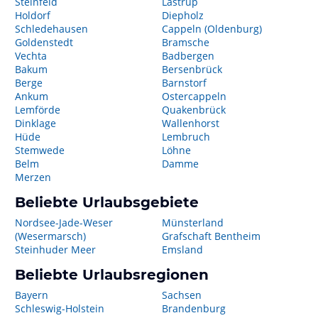
Steinfeld
Lastrup
Holdorf
Diepholz
Schledehausen
Cappeln (Oldenburg)
Goldenstedt
Bramsche
Vechta
Badbergen
Bakum
Bersenbrück
Berge
Barnstorf
Ankum
Ostercappeln
Lemförde
Quakenbrück
Dinklage
Wallenhorst
Hüde
Lembruch
Stemwede
Löhne
Belm
Damme
Merzen
Beliebte Urlaubsgebiete
Nordsee-Jade-Weser
Münsterland
(Wesermarsch)
Grafschaft Bentheim
Steinhuder Meer
Emsland
Beliebte Urlaubsregionen
Bayern
Sachsen
Schleswig-Holstein
Brandenburg