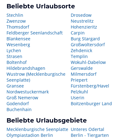
Beliebte Urlaubsorte
Stechlin
Drosedow
Zwenzow
Neustrelitz
Thomsdorf
Hohenzieritz
Feldberger Seenlandschaft
Carpin
Blankensee
Burg Stargard
Wesenberg
Großwoltersdorf
Lychen
Zehdenick
Strasen
Templin
Boltenhof
Wokuhl-Dabelow
Hildebrandshagen
Gerswalde
Wustrow (Mecklenburgische
Milmersdorf
Seenplatte)
Priepert
Gransee
Fürstenberg/Havel
Nordwestuckermark
Pelzkuhl
Groß Nemerow
Userin
Godendorf
Boitzenburger Land
Buchenhain
Beliebte Urlaubsgebiete
Mecklenburgische Seenplatte
Unteres Odertal
Olympiastadion Berlin
Berlin - Tiergarten