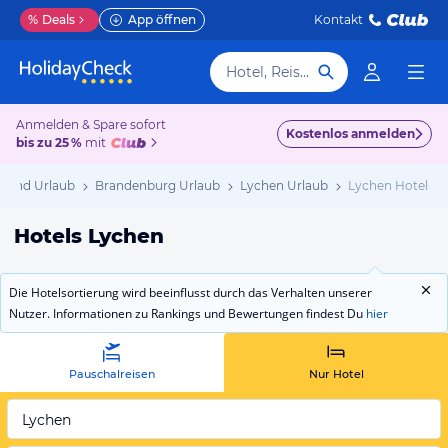
%
Deals
App öffnen
Kontakt
Hotel, Reiseziel
Anmelden & Spare sofort
Kostenlos anmelden
bis zu 25 %
mit
hland Urlaub
Brandenburg Urlaub
Lychen Urlaub
Lychen Hotels
Hotels Lychen
Die Hotelsortierung wird beeinflusst durch das Verhalten unserer
Nutzer. Informationen zu Rankings und Bewertungen findest Du
hier
Pauschalreisen
Nur Hotel
Lychen