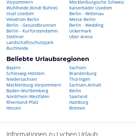
Vorpommern
Mecklenburgische Schweiz
Wuhlheide (Kindl Bühne)
Kaiserbäder Usedom
Insel Usedom
Berlin - Wittenau
Velodrom Berlin
Messe Berlin
Berlin - Gesundbrunnen
Berlin - Wedding
Berlin - Kurfürstendamm
Uckermark
Stettiner
Uber Arena
Landschaftsschutzpark
Buchheide
Beliebte Urlaubsregionen
Bayern
Sachsen
Schleswig-Holstein
Brandenburg
Niedersachsen
Thüringen
Mecklenburg-Vorpommern
Sachsen-Anhalt
Baden-Württemberg
Berlin
Nordrhein-Westfalen
Saarland
Rheinland-Pfalz
Hamburg
Hessen
Bremen
Informationen zu
Lychen
Urlaub