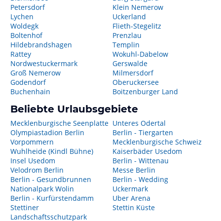
Petersdorf
Klein Nemerow
Lychen
Uckerland
Woldegk
Flieth-Stegelitz
Boltenhof
Prenzlau
Hildebrandshagen
Templin
Rattey
Wokuhl-Dabelow
Nordwestuckermark
Gerswalde
Groß Nemerow
Milmersdorf
Godendorf
Oberuckersee
Buchenhain
Boitzenburger Land
Beliebte Urlaubsgebiete
Mecklenburgische Seenplatte
Unteres Odertal
Olympiastadion Berlin
Berlin - Tiergarten
Vorpommern
Mecklenburgische Schweiz
Wuhlheide (Kindl Bühne)
Kaiserbäder Usedom
Insel Usedom
Berlin - Wittenau
Velodrom Berlin
Messe Berlin
Berlin - Gesundbrunnen
Berlin - Wedding
Nationalpark Wolin
Uckermark
Berlin - Kurfürstendamm
Uber Arena
Stettiner
Stettin Küste
Landschaftsschutzpark