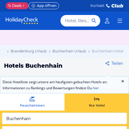
%
Deals
App öffnen
Kontakt
Hotel, Reiseziel
aub
Brandenburg Urlaub
Buchenhain Urlaub
Buchenhain Hotels
Teilen
Hotels Buchenhain
Diese Hotelliste zeigt unsere am häufigsten gebuchten Hotels an.
Informationen zu Rankings und Bewertungen findest Du
hier
Pauschalreisen
Nur Hotel
Buchenhain