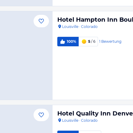
Hotel Hampton Inn Bould
Louisville
·
Colorado
1
Bewertung
100%
5
/ 6
Hotel Quality Inn Denv
Louisville
·
Colorado