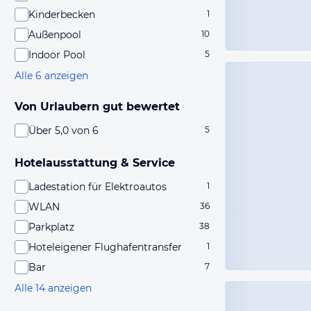
Kinderbecken
1
Außenpool
10
Indoor Pool
5
Alle 6 anzeigen
Von Urlaubern gut bewertet
Über 5,0 von 6
5
Hotelausstattung & Service
Ladestation für Elektroautos
1
WLAN
36
Parkplatz
38
Hoteleigener Flughafentransfer
1
Bar
7
Alle 14 anzeigen