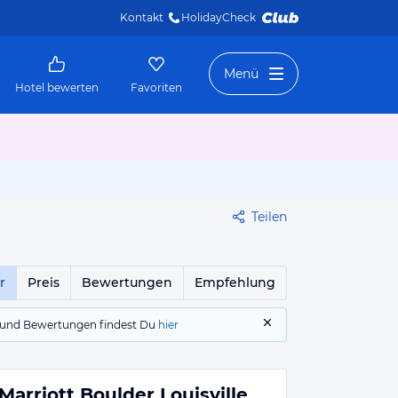
Kontakt
HolidayCheck 
Menü
Hotel bewerten
Favoriten
Teilen
r
Preis
Bewertungen
Empfehlung
gs und Bewertungen findest Du
hier
Marriott Boulder Louisville