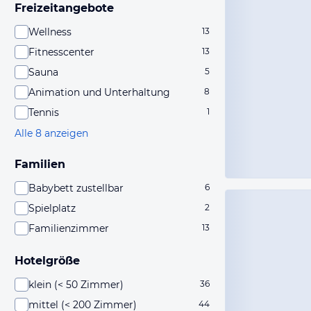
Freizeitangebote
Wellness
13
Fitnesscenter
13
Sauna
5
Animation und Unterhaltung
8
Tennis
1
Alle 8 anzeigen
Familien
Babybett zustellbar
6
Spielplatz
2
Familienzimmer
13
Hotelgröße
klein (< 50 Zimmer)
36
mittel (< 200 Zimmer)
44