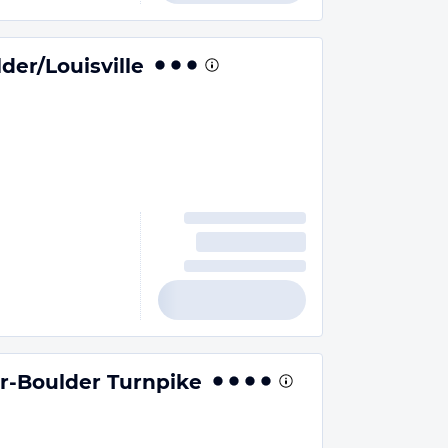
er/Louisville
er-Boulder Turnpike