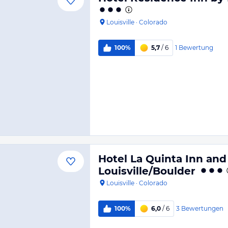
Louisville
·
Colorado
1
Bewertung
100%
5,7
/ 6
Hotel La Quinta Inn and
Louisville/Boulder
Louisville
·
Colorado
3
Bewertungen
100%
6,0
/ 6