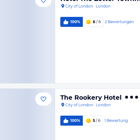
City of London
·
London
2
Bewertungen
100%
6
/ 6
The Rookery Hotel
City of London
·
London
1
Bewertung
100%
5
/ 6