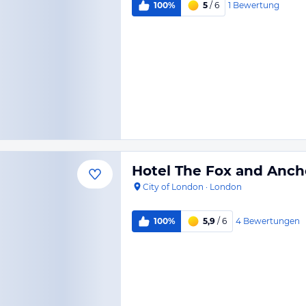
1
Bewertung
100%
5
/ 6
Hotel The Fox and Anch
City of London
·
London
4
Bewertungen
100%
5,9
/ 6