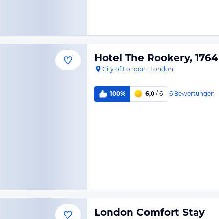
Hotel The Rookery, 1764
City of London
·
London
6
Bewertungen
100%
6,0
/ 6
London Comfort Stay