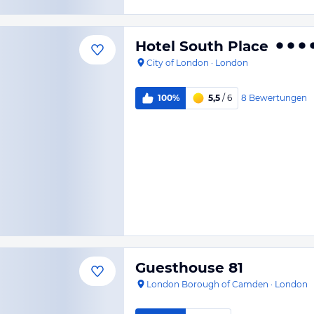
Hotel South Place
City of London
·
London
8
Bewertungen
100%
5,5
/ 6
Guesthouse 81
London Borough of Camden
·
London