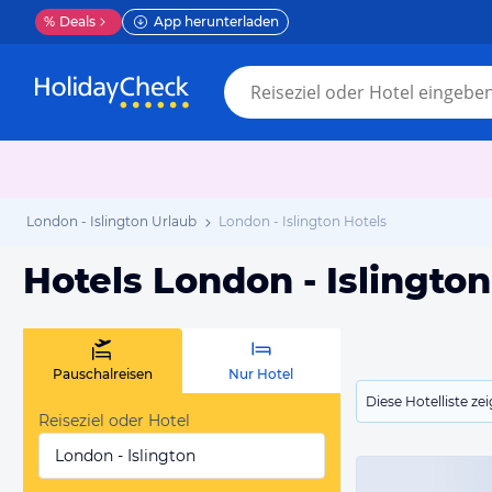
%
Deals
App herunterladen
London - Islington Urlaub
London - Islington Hotels
Hotels London - Islington
Pauschalreisen
Nur Hotel
Diese Hotelliste z
Reiseziel oder Hotel
London - Islington