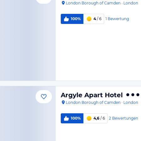
London Borough of Camden
·
London
1
Bewertung
100%
4
/ 6
Argyle Apart Hotel
London Borough of Camden
·
London
2
Bewertungen
100%
4,6
/ 6