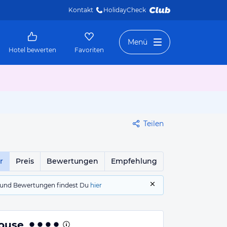
Kontakt
HolidayCheck 
Menü
Hotel bewerten
Favoriten
Teilen
r
Preis
Bewertungen
Empfehlung
gs und Bewertungen findest Du
hier
house