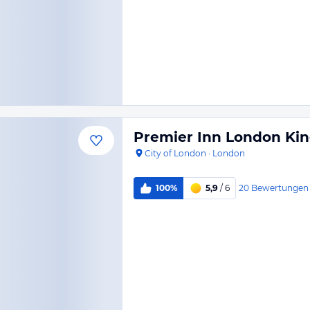
Premier Inn London Kin
City of London
·
London
20
Bewertungen
100%
5,9
/ 6