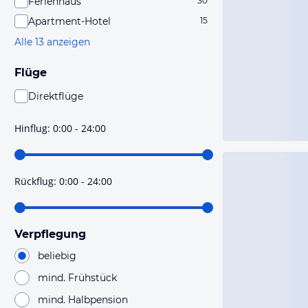
Ferienhaus
30
Apartment-Hotel
15
Alle 13 anzeigen
Flüge
Direktflüge
Du findest mit dieser Einstellung Flüge, die mit sehr
hoher Wahrscheinlichkeit Direktflüge sind. Bitte
Hinflug
:
0:00 - 24:00
prüfe vor der Buchung noch einmal die Flugdetails.
Rückflug
:
0:00 - 24:00
Verpflegung
beliebig
mind. Frühstück
mind. Halbpension