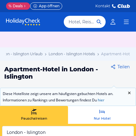
%
Deals
App öffnen
Kontakt
Hotel, Reiseziel
ndon - Islington Urlaub
London - Islington Hotels
Apartment-Hotel
Teilen
Apartment-Hotel in London -
Islington
Diese Hotelliste zeigt unsere am häufigsten gebuchten Hotels an.
Informationen zu Rankings und Bewertungen findest Du
hier
Pauschalreisen
Nur Hotel
London - Islington