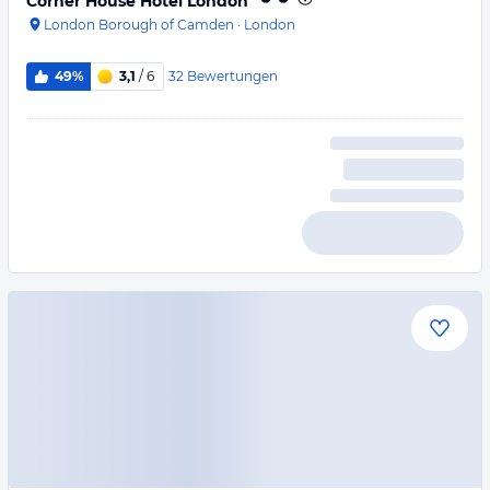
Corner House Hotel London
London Borough of Camden
·
London
32
Bewertungen
49%
3,1
/ 6