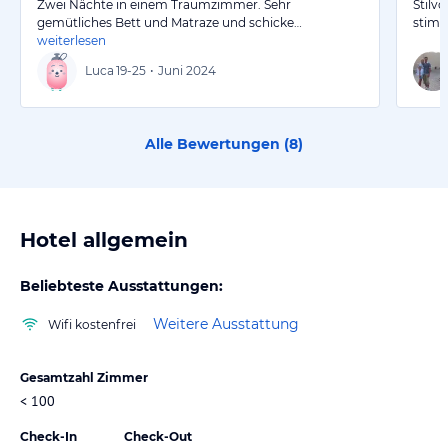
Zwei Nächte in einem Traumzimmer. Sehr
Stilvo
gemütliches Bett und Matraze und schicke…
stimm
weiterlesen
Luca
19-25
•
Juni 2024
Alle Bewertungen (
8
)
Hotel allgemein
Beliebteste Ausstattungen:
Weitere Ausstattung
Wifi kostenfrei
Gesamtzahl Zimmer
< 100
Check-In
Check-Out