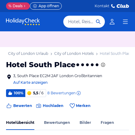
%
Deals
App öffnen
Kontakt
Hotel, Reiseziel
b
City of London Urlaub
City of London Hotels
Hotel South Place
Hotel South Place
3, South Place EC2M 2AF London Großbritannien
Auf Karte anzeigen
8
Bewertungen
100%
5,5
/ 6
Bewerten
Hochladen
Merken
Hotelübersicht
Bewertungen
Bilder
Fragen