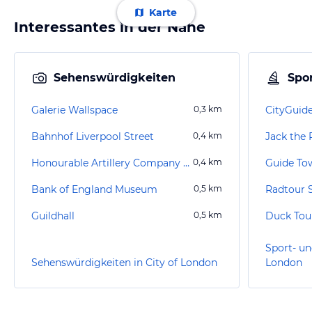
Karte
Interessantes in der Nähe
Sehenswürdigkeiten
Spor
Galerie Wallspace
0,3
km
CityGuid
Bahnhof Liverpool Street
0,4
km
Jack the 
Honourable Artillery Company Museum
0,4
km
Guide Tow
Bank of England Museum
0,5
km
Guildhall
0,5
km
Duck Tou
Sport- un
Sehenswürdigkeiten in City of London
London