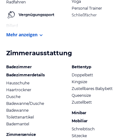
Yoga
Radfahren
Personal Trainer
Vergnügungssport
Schließfächer
Billard
Mehr anzeigen
Zimmerausstattung
Badezimmer
Bettentyp
Badezimmerdetails
Doppelbett
Kingsize
Hausschuhe
Zustellbares Babybett
Haartrockner
Queensize
Dusche
Zustellbett
Badewanne/Dusche
Badewanne
Minibar
Toilettenartikel
Mobiliar
Bademantel
Schreibtisch
Zimmerservice
Sitzecke