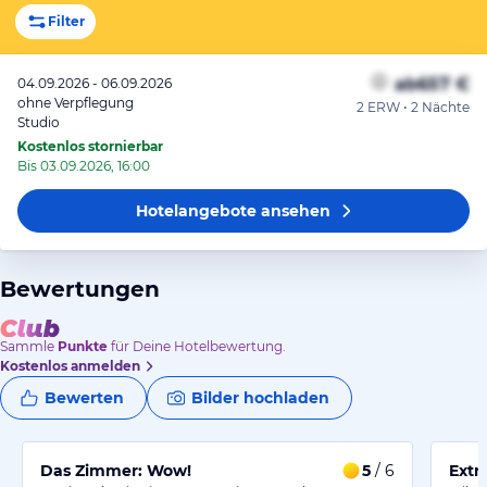
Filter
ab
657 €
04.09.2026 - 06.09.2026
ohne Verpflegung
2 ERW • 2 Nächte
Studio
Kostenlos stornierbar
Bis 03.09.2026, 16:00
Hotelangebote
ansehen
Bewertungen
Sammle
Punkte
für Deine Hotelbewertung.
Kostenlos anmelden
Bewerten
Bilder hochladen
Das Zimmer: Wow!
5
/ 6
Extr