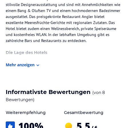
stilvolle Designerausstattung und sind mit Annehmlichkeiten wie
einem Bang & Olufsen TV und einem hochmodernen Badezimmer
ausgestattet. Das preisgekrönte Restaurant Angler bietet
exzellente Meeresfrüchte-Gerichte mit regionalen Zutaten. Das
Hotel bietet zudem einen Wellnessbereich, private Speiseräume
und kostenfreies WLAN. In der lebhaften Umgebung gibt es
zahlreiche Bars und Restaurants zu entdecken.
Die Lage des Hotels
Das South Place Hotel liegt nur eine Gehminute von der
Mehr anzeigen
Haltestelle Liverpool Street entfernt, was eine bequeme
Anbindung an die neu eingeführte Elizabeth Line und den
Flughafen Heathrow ermöglicht. Das Hotel befindet sich im Herzen
des Londoner Finanzviertels City of London und ist nur 10
Gehminuten vom Wolkenkratzer The Gherkin entfernt. Die
Informativste Bewertungen
(von
8
Umgebung bietet eine Vielzahl von gastronomischen
Bewertungen)
Einrichtungen und ist ideal für Gäste, die das kosmopolitische
Flair von London erleben möchten. Der Flughafen London City ist
Weiterempfehlung
Gesamtbewertung
etwa 14 km entfernt.
100
%
5,5
Zimmer / Unterbringung im Hotel
/ 6