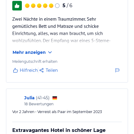
der Saunen, einen Whirlpool und verschiedene
5
/ 6
Massageanwendungen bietet.
Zwei Nächte in einem Traumzimmer. Sehr
Hinweis:
Verfasst von HolidayCheck mit Hilfe von KI. Alle
gemütliches Bett und Matraze und schicke
Angaben ohne Gewähr. Bitte lies vor der Buchung die
Einrichtung, alles, was man braucht, um sich
verbindlichen
Angebotsdetails
des jeweiligen Veranstalters.
wohlzufühlen. Der Empfang war eines 5-Sterne-
Hotels würdig. Die Frühstücke waren reichlich und
Mehr anzeigen
ausgezeichnet. Auch sehr freundliches Personal
Meilengutschrift erhalten
Hilfreich
Teilen
Julia
(
41-45
)
18
Bewertungen
Vor 2 Jahren • Verreist als Paar im September 2023
Extravagantes Hotel in schöner Lage