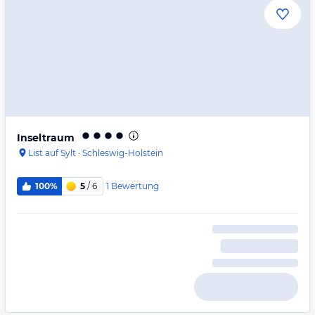
Inseltraum
List auf Sylt
·
Schleswig-Holstein
1
Bewertung
100%
5
/ 6