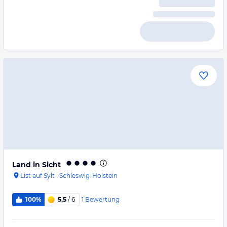
Land in Sicht
List auf Sylt
·
Schleswig-Holstein
1
Bewertung
100%
5,5
/ 6