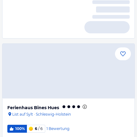
Ferienhaus Bines Hues
List auf Sylt
·
Schleswig-Holstein
1
Bewertung
100%
6
/ 6