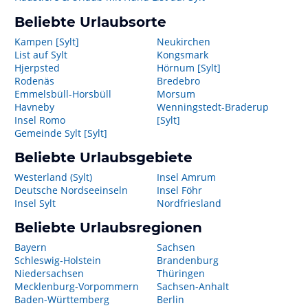
Beliebte Urlaubsorte
Kampen [Sylt]
Neukirchen
List auf Sylt
Kongsmark
Hjerpsted
Hörnum [Sylt]
Rodenäs
Bredebro
Emmelsbüll-Horsbüll
Morsum
Havneby
Wenningstedt-Braderup
Insel Romo
[Sylt]
Gemeinde Sylt [Sylt]
Beliebte Urlaubsgebiete
Westerland (Sylt)
Insel Amrum
Deutsche Nordseeinseln
Insel Föhr
Insel Sylt
Nordfriesland
Beliebte Urlaubsregionen
Bayern
Sachsen
Schleswig-Holstein
Brandenburg
Niedersachsen
Thüringen
Mecklenburg-Vorpommern
Sachsen-Anhalt
Baden-Württemberg
Berlin