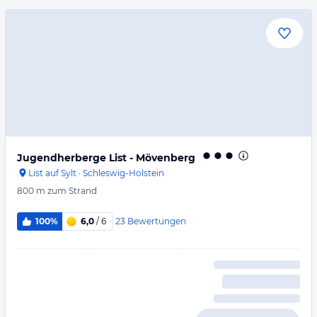
Jugendherberge List - Mövenberg
List auf Sylt
·
Schleswig-Holstein
800 m
zum Strand
23
Bewertungen
100%
6,0
/ 6