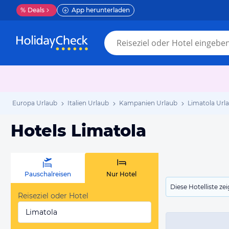
%
Deals
App herunterladen
Europa Urlaub
Italien Urlaub
Kampanien Urlaub
Limatola Url
Hotels Limatola
Pauschalreisen
Nur Hotel
Diese Hotelliste z
Reiseziel oder Hotel
Limatola