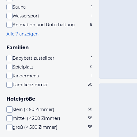
Sauna
1
Wassersport
1
Animation und Unterhaltung
8
Alle 7 anzeigen
Familien
Babybett zustellbar
1
Spielplatz
6
Kindermenü
1
Familienzimmer
30
Hotelgröße
klein (< 50 Zimmer)
58
mittel (< 200 Zimmer)
58
groß (< 500 Zimmer)
58