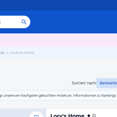
aub
Limatola Hotels
Sortiert nach:
Bestselle
eigt unsere am häufigsten gebuchten Hotels an. Informationen zu Rankin
Lory's Home