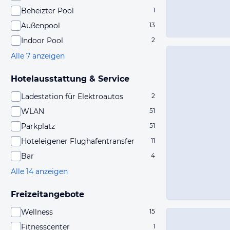
Beheizter Pool
1
Außenpool
13
Indoor Pool
2
Alle 7 anzeigen
Hotelausstattung & Service
Ladestation für Elektroautos
2
WLAN
51
Parkplatz
51
Hoteleigener Flughafentransfer
11
Bar
4
Alle 14 anzeigen
Freizeitangebote
Wellness
15
Fitnesscenter
1