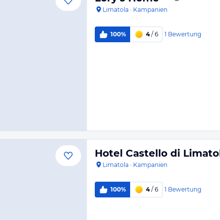
Limatola
·
Kampanien
1
Bewertung
100%
4
/ 6
Hotel Castello di Limato
Limatola
·
Kampanien
1
Bewertung
100%
4
/ 6