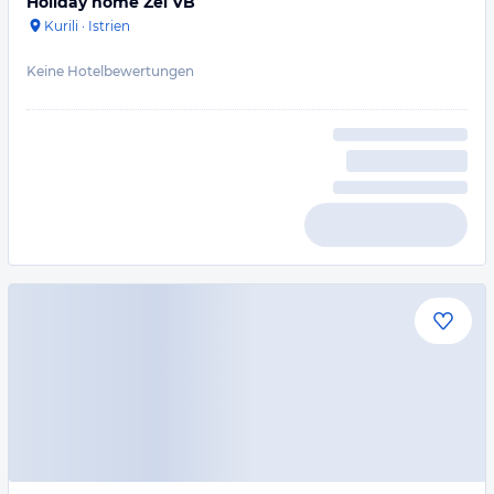
Holiday home Zei VB
Kurili
·
Istrien
Keine Hotelbewertungen