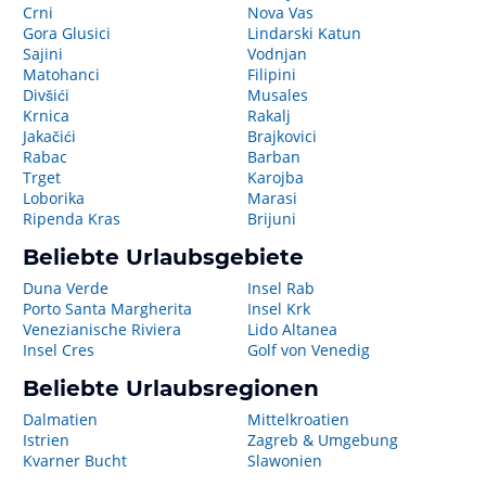
Crni
Nova Vas
Gora Glusici
Lindarski Katun
Sajini
Vodnjan
Matohanci
Filipini
Divšići
Musales
Krnica
Rakalj
Jakačići
Brajkovici
Rabac
Barban
Trget
Karojba
Loborika
Marasi
Ripenda Kras
Brijuni
Beliebte Urlaubsgebiete
Duna Verde
Insel Rab
Porto Santa Margherita
Insel Krk
Venezianische Riviera
Lido Altanea
Insel Cres
Golf von Venedig
Beliebte Urlaubsregionen
Dalmatien
Mittelkroatien
Istrien
Zagreb & Umgebung
Kvarner Bucht
Slawonien