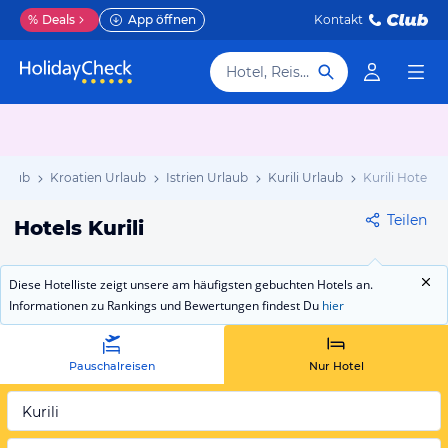
%
Deals
App öffnen
Kontakt
Hotel, Reiseziel
rlaub
Kroatien Urlaub
Istrien Urlaub
Kurili Urlaub
Kurili Hotels
Teilen
Hotels Kurili
Diese Hotelliste zeigt unsere am häufigsten gebuchten Hotels an.
Informationen zu Rankings und Bewertungen findest Du
hier
Pauschalreisen
Nur Hotel
Kurili