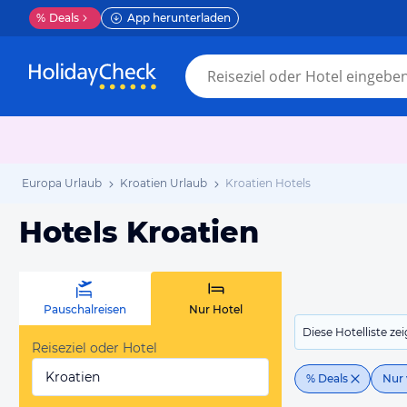
%
Deals
App herunterladen
Europa Urlaub
Kroatien Urlaub
Kroatien Hotels
Hotels Kroatien
Pauschalreisen
Nur Hotel
Diese Hotelliste z
Reiseziel oder Hotel
Kroatien
% Deals
Nur 