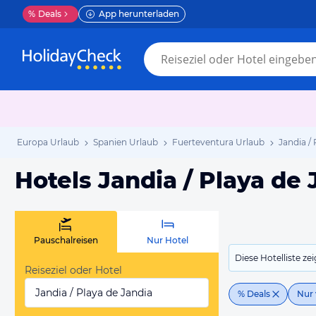
%
Deals
App herunterladen
Europa Urlaub
Spanien Urlaub
Fuerteventura Urlaub
Jandia /
Hotels Jandia / Playa de 
Pauschalreisen
Nur Hotel
Diese Hotelliste z
Reiseziel oder Hotel
Jandia / Playa de Jandia
% Deals
Nur 