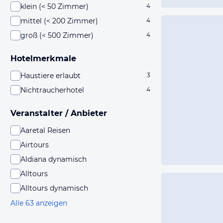
klein (< 50 Zimmer)
4
mittel (< 200 Zimmer)
4
groß (< 500 Zimmer)
4
Hotelmerkmale
Haustiere erlaubt
3
Nichtraucherhotel
4
Veranstalter / Anbieter
Aaretal Reisen
Airtours
Aldiana dynamisch
Alltours
Alltours dynamisch
Alle 63 anzeigen