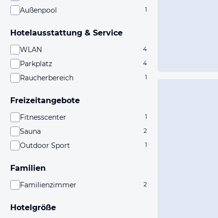
Außenpool
1
Hotelausstattung & Service
WLAN
4
Parkplatz
4
Raucherbereich
1
Freizeitangebote
Fitnesscenter
1
Sauna
2
Outdoor Sport
1
Familien
Familienzimmer
2
Hotelgröße