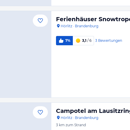
Ferienhäuser Snowtropo
Hörlitz
·
Brandenburg
3
Bewertungen
7%
3,1
/ 6
Campotel am Lausitzrin
Hörlitz
·
Brandenburg
3 km
zum Strand