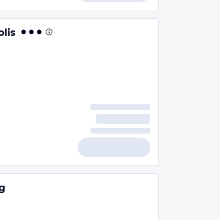
lis
g