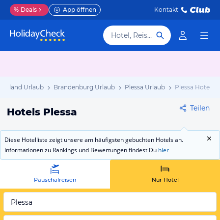
%
Deals
App öffnen
Kontakt
Hotel, Reiseziel
schland Urlaub
Brandenburg Urlaub
Plessa Urlaub
Plessa Hotels
Teilen
Hotels Plessa
Diese Hotelliste zeigt unsere am häufigsten gebuchten Hotels an.
Informationen zu Rankings und Bewertungen findest Du
hier
Pauschalreisen
Nur Hotel
Plessa