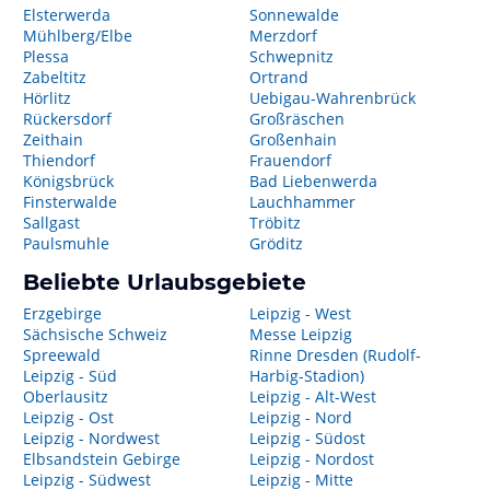
Elsterwerda
Sonnewalde
Mühlberg/Elbe
Merzdorf
Plessa
Schwepnitz
Zabeltitz
Ortrand
Hörlitz
Uebigau-Wahrenbrück
Rückersdorf
Großräschen
Zeithain
Großenhain
Thiendorf
Frauendorf
Königsbrück
Bad Liebenwerda
Finsterwalde
Lauchhammer
Sallgast
Tröbitz
Paulsmuhle
Gröditz
Beliebte Urlaubsgebiete
Erzgebirge
Leipzig - West
Sächsische Schweiz
Messe Leipzig
Spreewald
Rinne Dresden (Rudolf-
Leipzig - Süd
Harbig-Stadion)
Oberlausitz
Leipzig - Alt-West
Leipzig - Ost
Leipzig - Nord
Leipzig - Nordwest
Leipzig - Südost
Elbsandstein Gebirge
Leipzig - Nordost
Leipzig - Südwest
Leipzig - Mitte