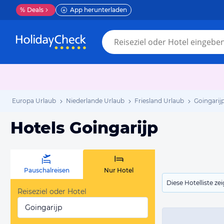
%
Deals
App herunterladen
Europa Urlaub
Niederlande Urlaub
Friesland Urlaub
Goingarij
Hotels Goingarijp
Pauschalreisen
Nur Hotel
Diese Hotelliste z
Reiseziel oder Hotel
Goingarijp