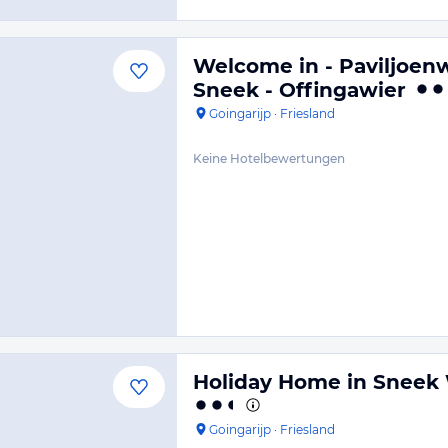
Welcome in - Paviljoenw
Sneek - Offingawier
Goingarijp
·
Friesland
Keine Hotelbewertungen
Holiday Home in Sneek 
Goingarijp
·
Friesland