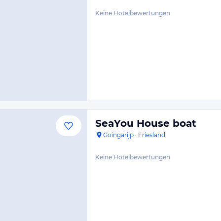
Keine Hotelbewertungen
SeaYou House boat
Goingarijp
·
Friesland
Keine Hotelbewertungen