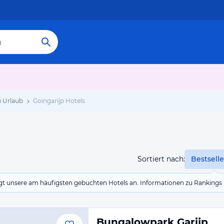
p Urlaub
Goingarijp Hotels
Sortiert nach:
Bestselle
eigt unsere am häufigsten gebuchten Hotels an. Informationen zu Rankin
Bungalowpark Garijp