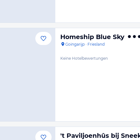
Homeship Blue Sky
Goingarijp
·
Friesland
Keine Hotelbewertungen
't Paviljoenhûs bij Sne