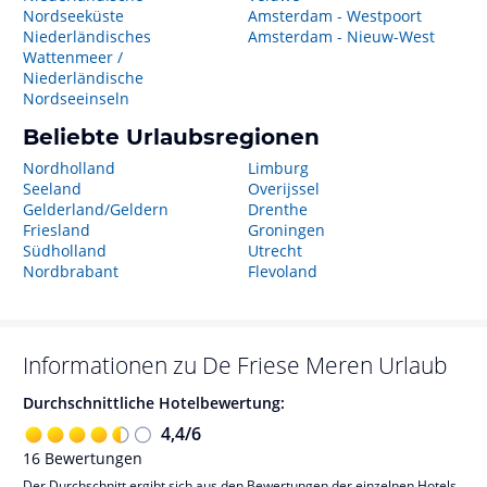
Nordseeküste
Amsterdam - Westpoort
Niederländisches
Amsterdam - Nieuw-West
Wattenmeer /
Niederländische
Nordseeinseln
Beliebte Urlaubsregionen
Nordholland
Limburg
Seeland
Overijssel
Gelderland/Geldern
Drenthe
Friesland
Groningen
Südholland
Utrecht
Nordbrabant
Flevoland
Informationen zu
De Friese Meren
Urlaub
Durchschnittliche Hotelbewertung:
4,4
/
6
16
Bewertungen
Der Durchschnitt ergibt sich aus den Bewertungen der einzelnen Hotels