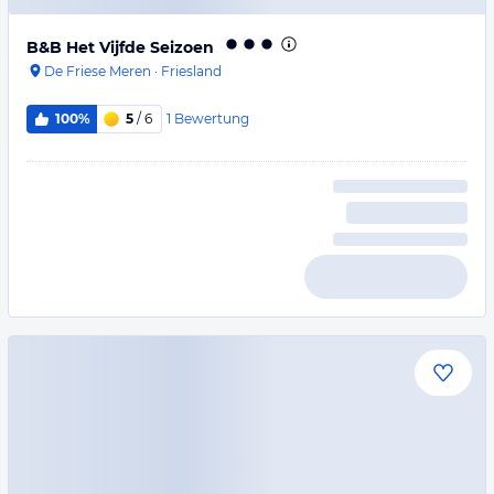
B&B Het Vijfde Seizoen
De Friese Meren
·
Friesland
1
Bewertung
100%
5
/ 6