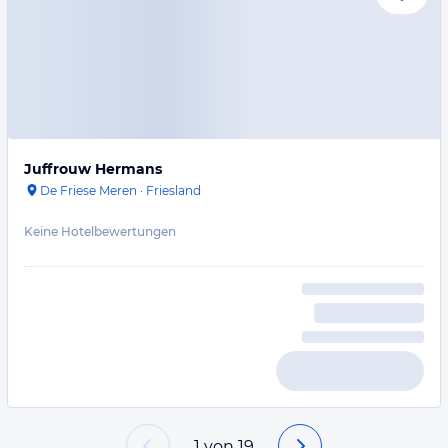
Juffrouw Hermans
De Friese Meren
·
Friesland
Keine Hotelbewertungen
1
von
19