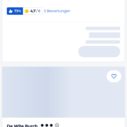
5
Bewertungen
73%
4,7
/ 6
De Wite Burch