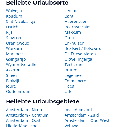
Beliebte Urlaubsorte
Wolvega
Lemmer
Koudum
Bant
Sint Nicolaasga
Heerenveen
Harich
Boarnsterhim
Rijs
Makkum
Stavoren
Grou
Oranjewoud
Enkhuizen
Workum
Boalsert / Bolsward
Marknesse
De Friese Meren
Goingarijp
Uitwellingerga
Wymbritseradiel
Terherne
Akkrum
Rutten
Sneek
Legemeer
Blokzijl
Emmeloord
Joure
Heeg
Oudemirdum
Urk
Beliebte Urlaubsgebiete
Amsterdam - Noord
Insel Ameland
Amsterdam - Centrum
Amsterdam - Zuid
Amsterdam - Oost
Amsterdam - Oud-West
Niederländische
Veluwe