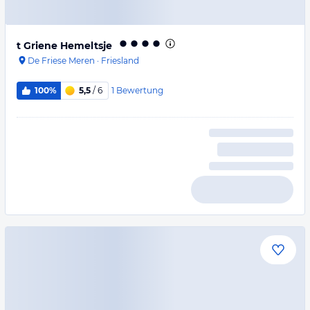
t Griene Hemeltsje
De Friese Meren
·
Friesland
1
Bewertung
100%
5,5
/ 6