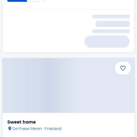
Sweet home
De Friese Meren
·
Friesland