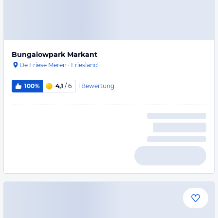
Bungalowpark Markant
De Friese Meren
·
Friesland
1
Bewertung
100%
4,1
/ 6