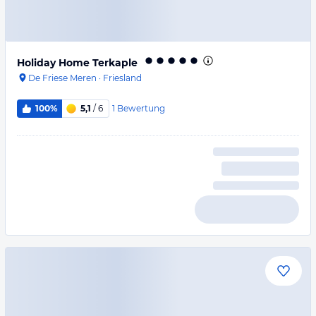
Holiday Home Terkaple
De Friese Meren
·
Friesland
1
Bewertung
100%
5,1
/ 6