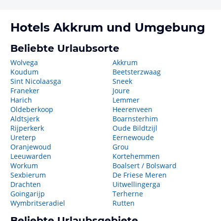
Hotels
Akkrum
und Umgebung
Beliebte Urlaubsorte
Wolvega
Akkrum
Koudum
Beetsterzwaag
Sint Nicolaasga
Sneek
Franeker
Joure
Harich
Lemmer
Oldeberkoop
Heerenveen
Aldtsjerk
Boarnsterhim
Rijperkerk
Oude Bildtzijl
Ureterp
Eernewoude
Oranjewoud
Grou
Leeuwarden
Kortehemmen
Workum
Boalsert / Bolsward
Sexbierum
De Friese Meren
Drachten
Uitwellingerga
Goingarijp
Terherne
Wymbritseradiel
Rutten
Beliebte Urlaubsgebiete