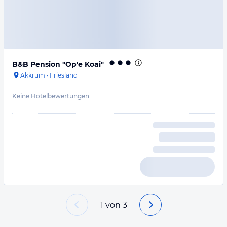
B&B Pension "Op'e Koai"
Akkrum
·
Friesland
Keine Hotelbewertungen
1
von
3