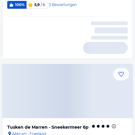
3
Bewertungen
100%
5,9
/ 6
Tusken de Marren - Sneekermeer 6p
Akkrum
·
Friesland