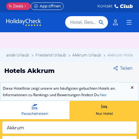
%
Deals
App öffnen
Kontakt
Hotel, Reiseziel
derlande Urlaub
Friesland Urlaub
Akkrum Urlaub
Akkrum Hotels
Teilen
Hotels Akkrum
Diese Hotelliste zeigt unsere am häufigsten gebuchten Hotels an.
Informationen zu Rankings und Bewertungen findest Du
hier
Pauschalreisen
Nur Hotel
Akkrum