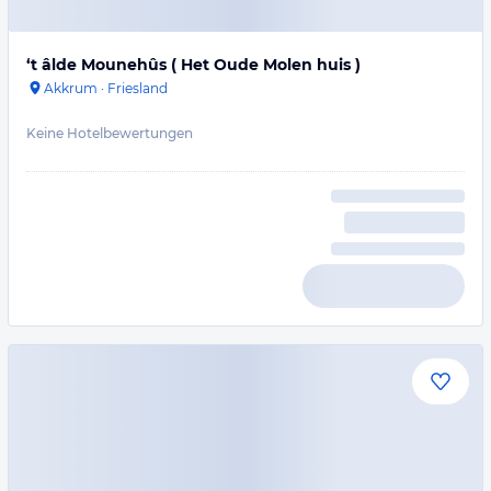
‘t âlde Mounehûs ( Het Oude Molen huis )
Akkrum
·
Friesland
Keine Hotelbewertungen