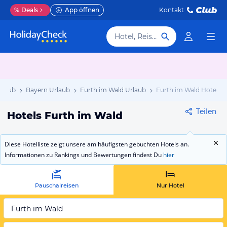
%
Deals
App öffnen
Kontakt
Hotel, Reiseziel
rlaub
Bayern Urlaub
Furth im Wald Urlaub
Furth im Wald Hotels
Teilen
Hotels Furth im Wald
Diese Hotelliste zeigt unsere am häufigsten gebuchten Hotels an.
Informationen zu Rankings und Bewertungen findest Du
hier
Pauschalreisen
Nur Hotel
Furth im Wald