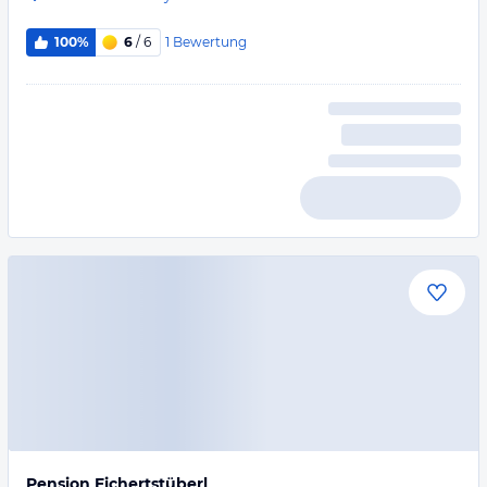
1
Bewertung
100%
6
/ 6
Pension Eichertstüberl