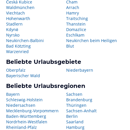
Česká Kubice
Cham
Waldmünchen
Arrach
Viechtach
Hamry
Hohenwarth
Traitsching
Stadlern
Thanstein
Kdyně
Domazlice
Nyrsko
Eschlkam
Neukirchen-Balbini
Neukirchen beim Heiligen
Bad Kötzting
Blut
Warzenried
Beliebte Urlaubsgebiete
Oberpfalz
Niederbayern
Bayerischer Wald
Beliebte Urlaubsregionen
Bayern
Sachsen
Schleswig-Holstein
Brandenburg
Niedersachsen
Thüringen
Mecklenburg-Vorpommern
Sachsen-Anhalt
Baden-Württemberg
Berlin
Nordrhein-Westfalen
Saarland
Rheinland-Pfalz
Hamburg