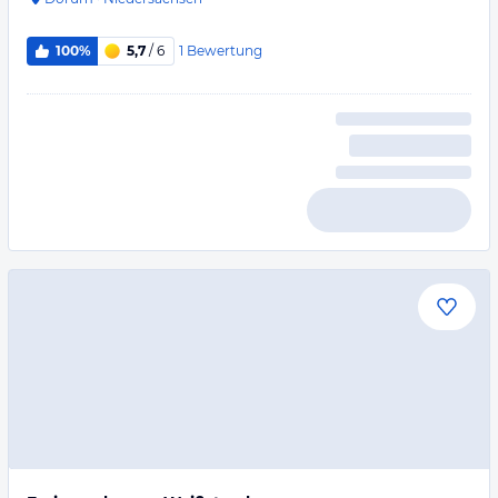
1
Bewertung
100%
5,7
/ 6