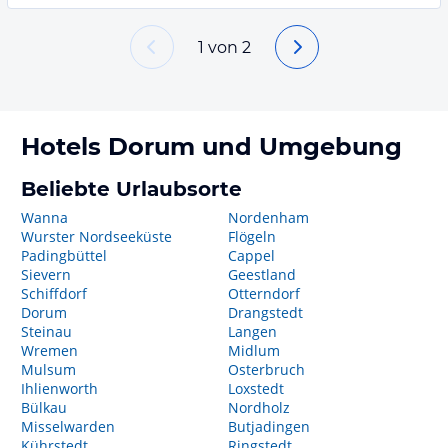
1
von
2
Hotels
Dorum
und Umgebung
Beliebte Urlaubsorte
Wanna
Nordenham
Wurster Nordseeküste
Flögeln
Padingbüttel
Cappel
Sievern
Geestland
Schiffdorf
Otterndorf
Dorum
Drangstedt
Steinau
Langen
Wremen
Midlum
Mulsum
Osterbruch
Ihlienworth
Loxstedt
Bülkau
Nordholz
Misselwarden
Butjadingen
Kührstedt
Ringstedt