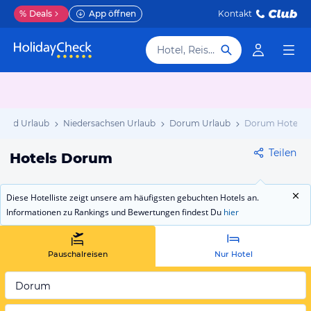
%
Deals
App öffnen
Kontakt
Hotel, Reiseziel
land Urlaub
Niedersachsen Urlaub
Dorum Urlaub
Dorum Hotels
Teilen
Hotels Dorum
Diese Hotelliste zeigt unsere am häufigsten gebuchten Hotels an.
Informationen zu Rankings und Bewertungen findest Du
hier
Pauschalreisen
Nur Hotel
Dorum