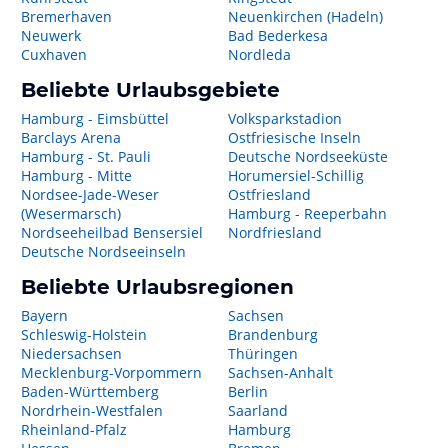
Bremerhaven
Neuenkirchen (Hadeln)
Neuwerk
Bad Bederkesa
Cuxhaven
Nordleda
Beliebte Urlaubsgebiete
Hamburg - Eimsbüttel
Volksparkstadion
Barclays Arena
Ostfriesische Inseln
Hamburg - St. Pauli
Deutsche Nordseeküste
Hamburg - Mitte
Horumersiel-Schillig
Nordsee-Jade-Weser
Ostfriesland
(Wesermarsch)
Hamburg - Reeperbahn
Nordseeheilbad Bensersiel
Nordfriesland
Deutsche Nordseeinseln
Beliebte Urlaubsregionen
Bayern
Sachsen
Schleswig-Holstein
Brandenburg
Niedersachsen
Thüringen
Mecklenburg-Vorpommern
Sachsen-Anhalt
Baden-Württemberg
Berlin
Nordrhein-Westfalen
Saarland
Rheinland-Pfalz
Hamburg