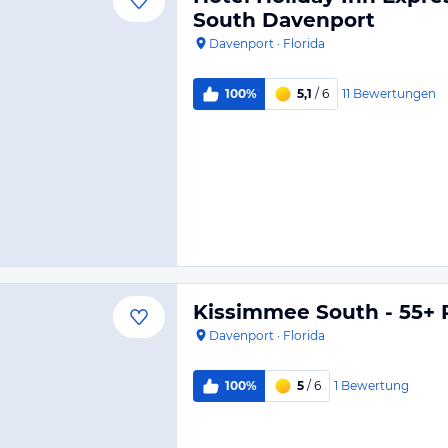
South Davenport
Davenport
·
Florida
11
Bewertungen
100%
5,1
/ 6
Kissimmee South - 55+ 
Davenport
·
Florida
1
Bewertung
100%
5
/ 6