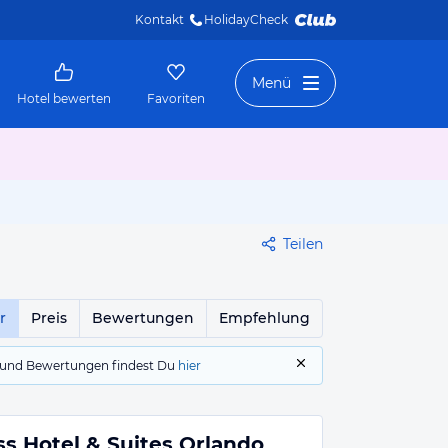
Kontakt
HolidayCheck 
Menü
Hotel bewerten
Favoriten
Teilen
r
Preis
Bewertungen
Empfehlung
gs und Bewertungen findest Du
hier
ss Hotel & Suites Orlando