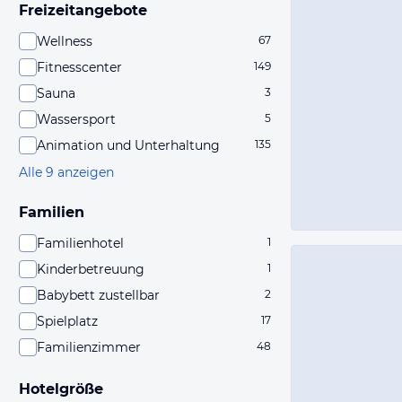
Freizeitangebote
Wellness
67
Fitnesscenter
149
Sauna
3
Wassersport
5
Animation und Unterhaltung
135
Alle 9 anzeigen
Familien
Familienhotel
1
Kinderbetreuung
1
Babybett zustellbar
2
Spielplatz
17
Familienzimmer
48
Hotelgröße