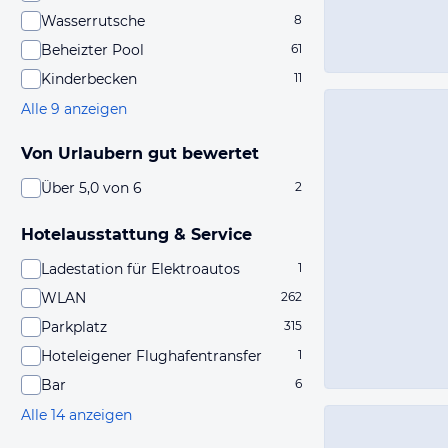
Wasserrutsche
8
Beheizter Pool
61
Kinderbecken
11
Alle 9 anzeigen
Von Urlaubern gut bewertet
Über 5,0 von 6
2
Hotelausstattung & Service
Ladestation für Elektroautos
1
WLAN
262
Parkplatz
315
Hoteleigener Flughafentransfer
1
Bar
6
Alle 14 anzeigen