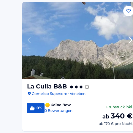
La Culla B&B
Comelico Superiore · Venetien
Keine Bew.
Frühstück
inkl.
0%
0
Bewertungen
340
€
ab
ab
170 €
pro Nacht