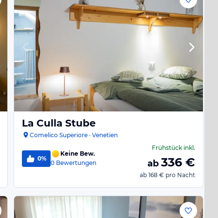
La Culla Stube
Comelico Superiore · Venetien
Frühstück
inkl.
Keine Bew.
0%
336
€
ab
0
Bewertungen
ab
168 €
pro Nacht