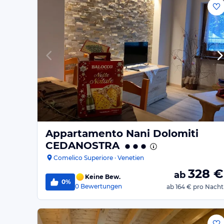
Appartamento Nani Dolomiti
CEDANOSTRA
Comelico Superiore · Venetien
328
€
ab
Keine Bew.
0%
0
Bewertungen
ab
164 €
pro Nacht