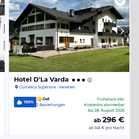
Hotel D'La Varda
Comelico Superiore · Venetien
Gut
Frühstück
inkl.
100%
2
Bewertungen
Kostenlos stornierbar
bis
28. August 2026
296
€
ab
ab
148 €
pro Nacht