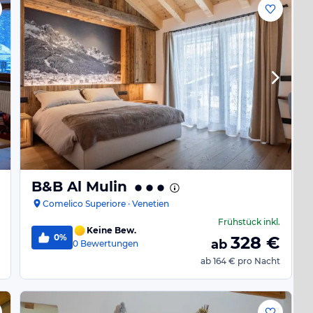
B&B Al Mulin
Comelico Superiore · Venetien
Frühstück
inkl.
Keine Bew.
0%
328
€
ab
0
Bewertungen
ab
164 €
pro Nacht