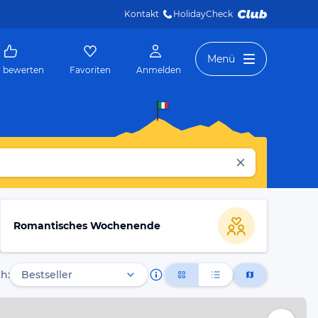
Kontakt
HolidayCheck 
Menü
l bewerten
Favoriten
Anmelden
Romantisches Wochenende
h: