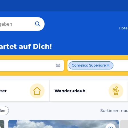
Hote
rtet auf Dich!
Comelico Superiore
ser
Wanderurlaub
Sortieren nac
fen