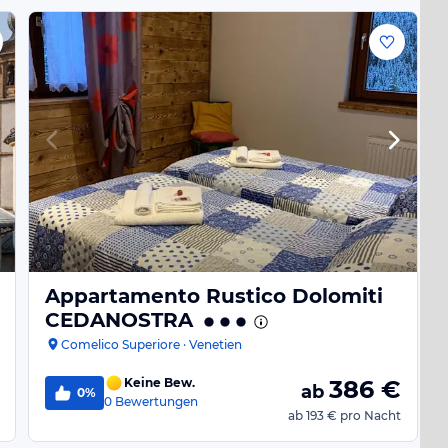
Appartamento Rustico Dolomiti
CEDANOSTRA
Comelico Superiore · Venetien
Keine Bew.
386
€
ab
0%
0
Bewertungen
ab
193 €
pro Nacht