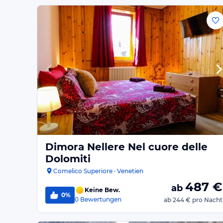
Dimora Nellere Nel cuore delle
Dolomiti
Comelico Superiore · Venetien
487
€
ab
Keine Bew.
0%
0
Bewertungen
ab
244 €
pro Nacht