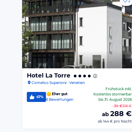
2
Hotel La Torre
Comelico Superiore · Venetien
Frühstück
inkl.
Eher gut
Kostenlos stornierbar
47%
6
Bewertungen
bis
31. August 2026
-
30 €
318 €
288
€
ab
ab
144 €
pro Nacht