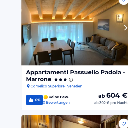
Appartamenti Passuello Padola -
Marrone
Comelico Superiore · Venetien
604
€
ab
Keine Bew.
0%
0
Bewertungen
ab
302 €
pro Nacht