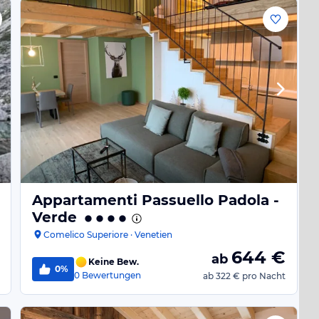
Appartamenti Passuello Padola -
Verde
Comelico Superiore · Venetien
644
€
ab
Keine Bew.
0%
0
Bewertungen
ab
322 €
pro Nacht