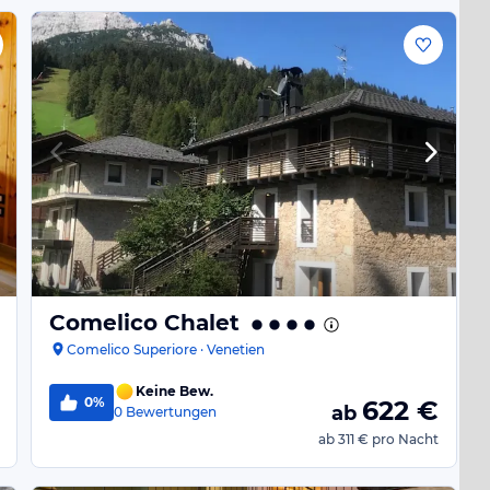
Comelico Chalet
Comelico Superiore · Venetien
Keine Bew.
0%
622
€
ab
0
Bewertungen
ab
311 €
pro Nacht