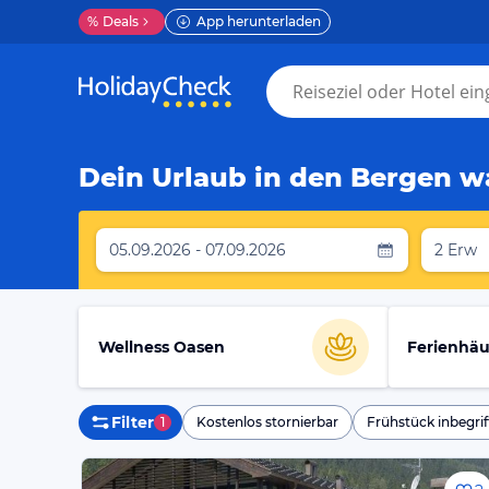
%
Deals
App herunterladen
Dein Urlaub in den Bergen wa
05.09.2026 - 07.09.2026
2 Erw
Wellness Oasen
Ferienhäu
Filter
1
Kostenlos stornierbar
Frühstück inbegrif