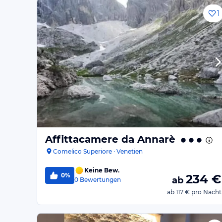
1
Affittacamere da Annarè
Comelico Superiore · Venetien
Keine Bew.
0%
234
€
ab
0
Bewertungen
ab
117 €
pro Nacht