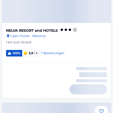
NELVA RESORT and HOTELS
Cala'n Porter
·
Menorca
1 km
zum Strand
7
Bewertungen
100%
5,9
/ 6