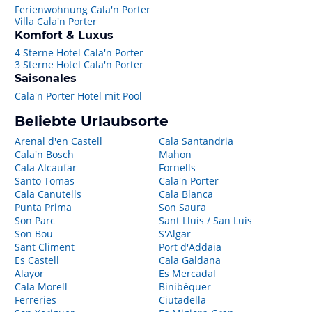
Ferienwohnung Cala'n Porter
Villa Cala'n Porter
Komfort & Luxus
4 Sterne Hotel Cala'n Porter
3 Sterne Hotel Cala'n Porter
Saisonales
Cala'n Porter Hotel mit Pool
Beliebte Urlaubsorte
Arenal d'en Castell
Cala Santandria
Cala'n Bosch
Mahon
Cala Alcaufar
Fornells
Santo Tomas
Cala'n Porter
Cala Canutells
Cala Blanca
Punta Prima
Son Saura
Son Parc
Sant Lluís / San Luis
Son Bou
S'Algar
Sant Climent
Port d'Addaia
Es Castell
Cala Galdana
Alayor
Es Mercadal
Cala Morell
Binibèquer
Ferreries
Ciutadella