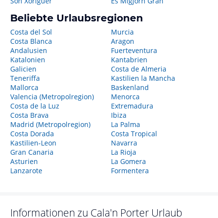
Son Xoriguer
Es Migjorn Gran
Beliebte Urlaubsregionen
Costa del Sol
Murcia
Costa Blanca
Aragon
Andalusien
Fuerteventura
Katalonien
Kantabrien
Galicien
Costa de Almeria
Teneriffa
Kastilien la Mancha
Mallorca
Baskenland
Valencia (Metropolregion)
Menorca
Costa de la Luz
Extremadura
Costa Brava
Ibiza
Madrid (Metropolregion)
La Palma
Costa Dorada
Costa Tropical
Kastilien-Leon
Navarra
Gran Canaria
La Rioja
Asturien
La Gomera
Lanzarote
Formentera
Informationen zu
Cala'n Porter
Urlaub