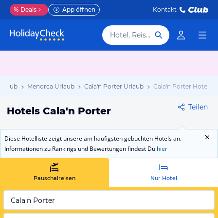
%
Deals
App öffnen
Kontakt
Hotel, Reiseziel
Urlaub
Menorca Urlaub
Cala'n Porter Urlaub
Cala'n Porter Hotels
Teilen
Hotels Cala'n Porter
Diese Hotelliste zeigt unsere am häufigsten gebuchten Hotels an.
Informationen zu Rankings und Bewertungen findest Du
hier
Pauschalreisen
Nur Hotel
Cala'n Porter