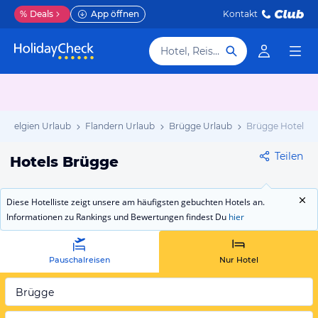
%
Deals
App öffnen
Kontakt
Hotel, Reiseziel
Belgien Urlaub
Flandern Urlaub
Brügge Urlaub
Brügge Hotels
Teilen
Hotels Brügge
Diese Hotelliste zeigt unsere am häufigsten gebuchten Hotels an.
Informationen zu Rankings und Bewertungen findest Du
hier
Pauschalreisen
Nur Hotel
Brügge