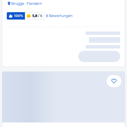
Brügge
·
Flandern
8
Bewertungen
100%
5,8
/ 6