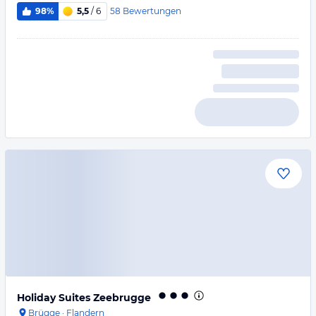
58
Bewertungen
98%
5,5
/ 6
Holiday Suites Zeebrugge
Brügge
·
Flandern