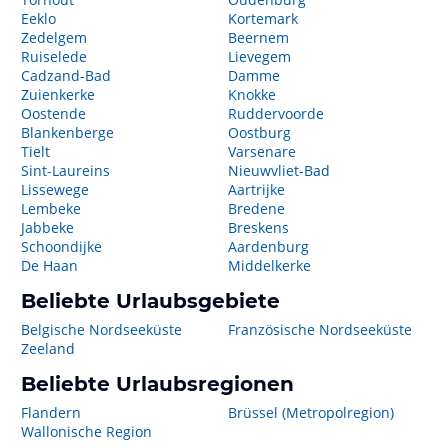
Eeklo
Kortemark
Zedelgem
Beernem
Ruiselede
Lievegem
Cadzand-Bad
Damme
Zuienkerke
Knokke
Oostende
Ruddervoorde
Blankenberge
Oostburg
Tielt
Varsenare
Sint-Laureins
Nieuwvliet-Bad
Lissewege
Aartrijke
Lembeke
Bredene
Jabbeke
Breskens
Schoondijke
Aardenburg
De Haan
Middelkerke
Beliebte Urlaubsgebiete
Belgische Nordseeküste
Französische Nordseeküste
Zeeland
Beliebte Urlaubsregionen
Flandern
Brüssel (Metropolregion)
Wallonische Region