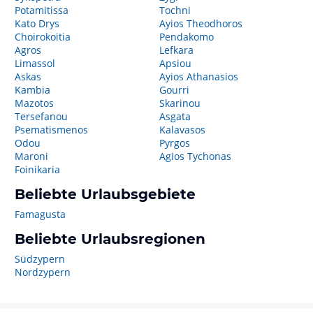
Potamitissa
Tochni
Kato Drys
Ayios Theodhoros
Choirokoitia
Pendakomo
Agros
Lefkara
Limassol
Apsiou
Askas
Ayios Athanasios
Kambia
Gourri
Mazotos
Skarinou
Tersefanou
Asgata
Psematismenos
Kalavasos
Odou
Pyrgos
Maroni
Agios Tychonas
Foinikaria
Beliebte Urlaubsgebiete
Famagusta
Beliebte Urlaubsregionen
Südzypern
Nordzypern