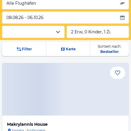
Alle Flughäfen
08.08.26 - 06.10.26
2 Erw, 0 Kinder, 1 Zi.
Sortiert nach:
Filter
Karte
Bestseller
Makryiannis House
Asgata
·
Südzypern