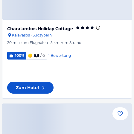
Charalambos Holiday Cottage
Kalavasos
·
Südzypern
20 min
zum Flughafen
·
5 km
zum Strand
1
Bewertung
100%
5,9
/ 6
Zum Hotel