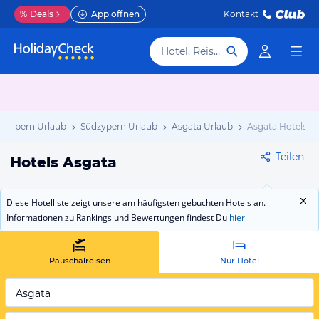
%
Deals
App öffnen
Kontakt
Hotel, Reiseziel
Zypern Urlaub
Südzypern Urlaub
Asgata Urlaub
Asgata Hotels
Teilen
Hotels Asgata
Diese Hotelliste zeigt unsere am häufigsten gebuchten Hotels an.
Informationen zu Rankings und Bewertungen findest Du
hier
Pauschalreisen
Nur Hotel
Asgata