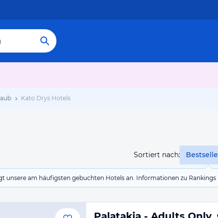
laub
Kato Drys Hotels
Sortiert nach:
Bestselle
eigt unsere am häufigsten gebuchten Hotels an. Informationen zu Rankin
Palatakia - Adults Only