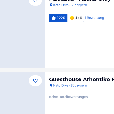
Kato Drys
·
Südzypern
1
Bewertung
100%
5
/ 6
Guesthouse Arhontiko 
Kato Drys
·
Südzypern
Keine Hotelbewertungen