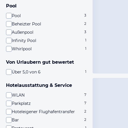
Pool
Pool
3
Beheizter Pool
2
Außenpool
3
Infinity Pool
1
Whirlpool
1
Von Urlaubern gut bewertet
Über 5,0 von 6
1
Hotelausstattung & Service
WLAN
7
Parkplatz
7
Hoteleigener Flughafentransfer
2
Bar
2
1