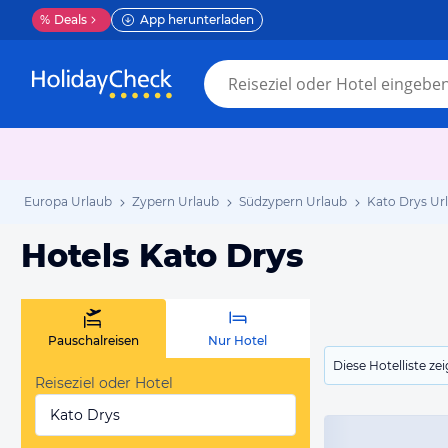
%
Deals
App herunterladen
Europa Urlaub
Zypern Urlaub
Südzypern Urlaub
Kato Drys Ur
Hotels Kato Drys
Pauschalreisen
Nur Hotel
Diese Hotelliste z
Reiseziel oder Hotel
Kato Drys