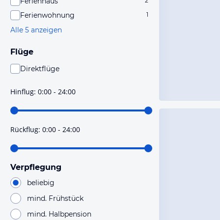
Ferienhaus
2
Ferienwohnung
1
Alle 5 anzeigen
Flüge
Direktflüge
Du findest mit dieser Einstellung Flüge, die mit sehr
hoher Wahrscheinlichkeit Direktflüge sind. Bitte
Hinflug
:
0:00 - 24:00
prüfe vor der Buchung noch einmal die Flugdetails.
Rückflug
:
0:00 - 24:00
Verpflegung
beliebig
mind. Frühstück
mind. Halbpension